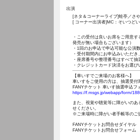
出演
[ネタ＆コーナーライブ]蛙亭／さ
[ コーナー出演者]MC：そいつど
・この受付は良いお席をご用意す
発売が無い場合もございます）
・1回のお申込で申込可能な公演
・受付期間内にお申込みいただき
・座席番号や整理番号はすべて抽
・クレジットカード決済をお選び
【車いすでご来場のお客様へ】
車いすをご使用の方は、抽選受付
FANYチケット 車いす抽選申込フ
https://f.msgs.jp/webapp/form/1
また、視覚や聴覚等に障がいのあ
せください。
※ご来場時に障がい者手帳等のご
FANYチケットお問合せダイヤル 05
FANYチケットお問合せフォー