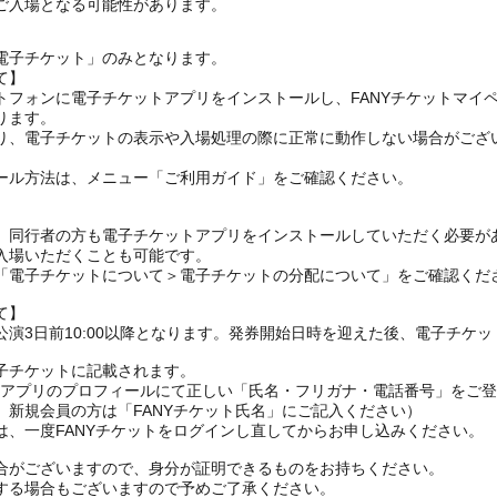
ご入場となる可能性があります。
電子チケット」のみとなります。
て】
トフォンに電子チケットアプリをインストールし、FANYチケットマイ
ります。
り、電子チケットの表示や入場処理の際に正常に動作しない場合がござ
ール方法は、メニュー「ご利用ガイド」をご確認ください。
、同行者の方も電子チケットアプリをインストールしていただく必要が
入場いただくことも可能です。
の「電子チケットについて＞電子チケットの分配について」をご確認くだ
て】
演3日前10:00以降となります。発券開始日時を迎えた後、電子チケ
子チケットに記載されます。
FANYアプリのプロフィールにて正しい「氏名・フリガナ・電話番号」を
、新規会員の方は「FANYチケット氏名」にご記入ください）
は、一度FANYチケットをログインし直してからお申し込みください
合がございますので、身分が証明できるものをお持ちください。
する場合もございますので予めご了承ください。