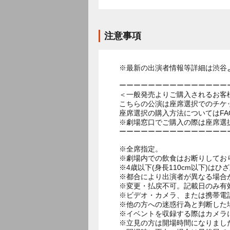
注意事項
※最新の出演者情報等詳細は渋谷
ーーーーーーーーーーーーーーー
＜一般発売よりご購入されるお客
こちらの公演は座席選択でのチケ
座席選択の購入方法についてはF
※劇場窓口でご購入の際は座席選
ーーーーーーーーーーーーーーー
※全席指定。
※劇場内での飲食はお断りしてお
※4歳以下(身長110cm以下)はひ
※都合により出演者が異なる場合
※変更・払戻不可。記載日のみ有
※ビデオ・カメラ、または携帯電
※他の方への迷惑行為と判断した
※イベントを収録する際はカメラ
※立見の方は開場時間になりまし