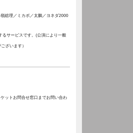
嶺総理／ミカボ／太鵬／ヨネダ2000
するサービスです。(公演により一般
がございます）
チケットお問合せ窓口までお問い合わ