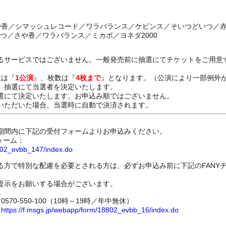
や香／シマッシュレコード／ワラバランス／ケビンス／そいつどいつ／赤
いつ／さや香／ワラバランス／ミカボ／ヨネダ2000
るサービスではございません。一般発売前に抽選にてチケットをご用意
数は『
1公演
』、枚数は『
4枚まで
』となります。（公演により一部例外
、抽選にて当選者を決定いたします。
選にて決定いたします。お申込み順ではございません。
いただいた場合、当選時に自動で決済されます。
期間内に下記の受付フォームよりお申込みください。
ォーム：
8802_evbb_147/index.do
る方で特別な配慮を必要とされる方は、必ずお申込み前に下記のFANY
提示をお願いする場合がございます。
70-550-100（10時～19時／年中無休）
ム
https://f.msgs.jp/webapp/form/18802_evbb_16/index.do