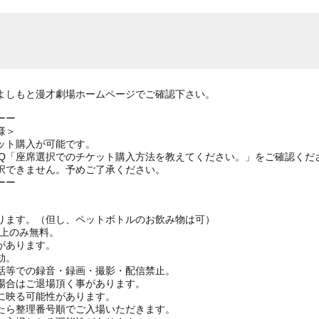
よしもと漫才劇場ホームページでご確認下さい。
ーー
様＞
ット購入が可能です。
AQ「座席選択でのチケット購入方法を教えてください。」をご確認くだ
択できません。予めご了承ください。
ーー
ります。（但し、ペットボトルのお飲み物は可）
ざ上のみ無料。
があります。
効。
話等での録音・録画・撮影・配信禁止。
場合はご退場頂く事があります。
に映る可能性があります。
たら整理番号順でご入場いただきます。