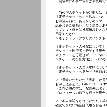
開場時に不在の場合は最後尾で
※当公演のチケット受け取りは「
【電子チケットのお申込みについ
お申込み前に、あらかじめスマー
話番号をご登録いただく必要があ
タブレット端末は推奨環境外とな
用意ください。
※電子チケットアプリのインスト
【電子チケットの分配について】
チケットを同行者へ分配する場合
※チケットを分配せず、ご一緒に
※チケットの分配方法は、FAQ
【電子チケットのご入場時につい
※電子チケットの発券開始日時は公
※ご登録いただいた「氏名」が電
お申し込み前に、FANY ID、
（既存会員の方は「配送先氏名」
プロフィールの修正を行った場合
※ご本人確認をさせていただく場
確認できない場合は入場をお断り