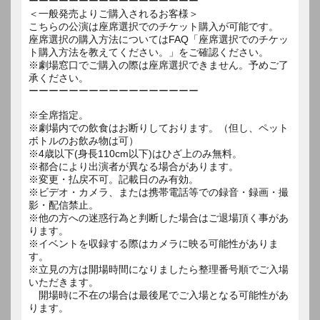
ーーーーーーーーーーーーーーーーー
＜一般発売よりご購入されるお客様＞
こちらの公演は座席選択でのチケット購入が可能です。
座席選択の購入方法についてはFAQ「座席選択でのチケッ
ト購入方法を教えてください。」をご確認ください。
※劇場窓口でご購入の際は座席選択できません。予めご了
承ください。
ーーーーーーーーーーーーーーーーー
※全席指定。
※劇場内での飲食はお断りしております。（但し、ペット
ボトルのお飲み物は可）
※4歳以下(身長110cm以下)はひざ上のみ無料。
※都合により出演者が異なる場合があります。
※変更・払戻不可。記載日のみ有効。
※ビデオ・カメラ、または携帯電話等での録音・録画・撮
影・配信禁止。
※他の方への迷惑行為と判断した場合はご退場頂く事があ
ります。
※イベントを収録する際はカメラに映る可能性がありま
す。
※立見の方は開場時間になりましたら整理番号順でご入場
いただきます。
開場時に不在の場合は最後尾でご入場となる可能性があ
ります。