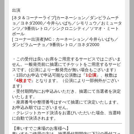
出演
[ネタ＆コーナーライブ]カーネーション／ダンビラムーチ
ョ／ヨネダ2000／今井らいぱち／シモリュウ／おミュータ
ンツ／9番街レトロ／シンクロニシティ／ソマオ・ミート
ボール
[ コーナー出演者]MC：カーネーション／今井らいぱち／
ダンビラムーチョ／9番街レトロ／ヨネダ2000
・この受付は良いお席をご用意するサービスではございま
せん。一般発売前に抽選にてチケットをご用意するサービ
スです。(公演により一般発売が無い場合もございます）
・1回のお申込で申込可能な公演数は『
1公演
』、枚数は
『
4枚まで
』となります。（公演により一部例外がござい
ます）
・受付期間内にお申込みいただき、抽選にて当選者を決定
いたします。
・座席番号や整理番号はすべて抽選にて決定いたします。
お申込み順ではございません。
・クレジットカード決済をお選びいただいた場合、当選時
に自動で決済されます。
【車いすでご来場のお客様へ】
車いすをご使用の方は、抽選受付期間内に下記の受付フォ