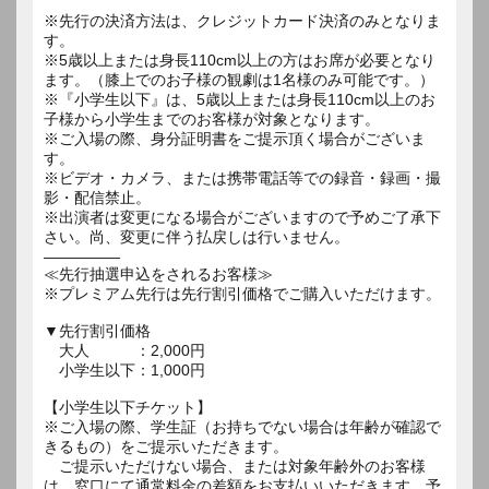
※先行の決済方法は、クレジットカード決済のみとなりま
す。
※5歳以上または身長110cm以上の方はお席が必要となり
ます。（膝上でのお子様の観劇は1名様のみ可能です。）
※『小学生以下』は、5歳以上または身長110cm以上のお
子様から小学生までのお客様が対象となります。
※ご入場の際、身分証明書をご提示頂く場合がございま
す。
※ビデオ・カメラ、または携帯電話等での録音・録画・撮
影・配信禁止。
※出演者は変更になる場合がございますので予めご了承下
さい。尚、変更に伴う払戻しは行いません。
―――――
≪先行抽選申込をされるお客様≫
※プレミアム先行は先行割引価格でご購入いただけます。
▼先行割引価格
大人 ：2,000円
小学生以下：1,000円
【小学生以下チケット】
※ご入場の際、学生証（お持ちでない場合は年齢が確認で
きるもの）をご提示いただきます。
ご提示いただけない場合、または対象年齢外のお客様
は、窓口にて通常料金の差額をお支払いいただきます。予