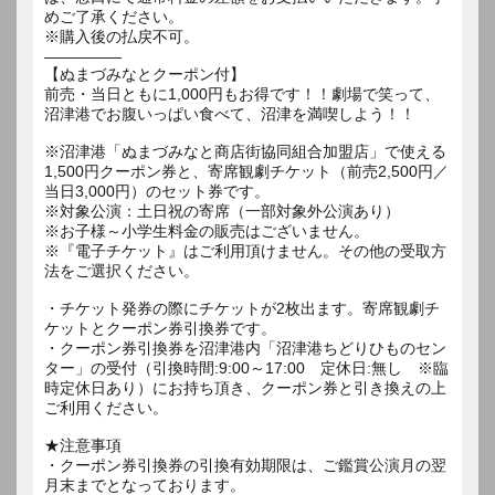
めご了承ください。
※購入後の払戻不可。
―――――
【ぬまづみなとクーポン付】
前売・当日ともに1,000円もお得です！！劇場で笑って、
沼津港でお腹いっぱい食べて、沼津を満喫しよう！！
※沼津港「ぬまづみなと商店街協同組合加盟店」で使える
1,500円クーポン券と、寄席観劇チケット（前売2,500円／
当日3,000円）のセット券です。
※対象公演：土日祝の寄席（一部対象外公演あり）
※お子様～小学生料金の販売はございません。
※『電子チケット』はご利用頂けません。その他の受取方
法をご選択ください。
・チケット発券の際にチケットが2枚出ます。寄席観劇チ
ケットとクーポン券引換券です。
・クーポン券引換券を沼津港内「沼津港ちどりひものセン
ター」の受付（引換時間:9:00～17:00 定休日:無し ※臨
時定休日あり）にお持ち頂き、クーポン券と引き換えの上
ご利用ください。
★注意事項
・クーポン券引換券の引換有効期限は、ご鑑賞公演月の翌
月末までとなっております。