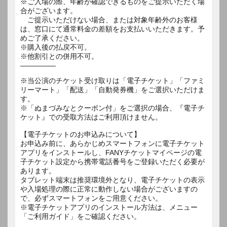
※ご入場の際、年齢が確認できるものをご提示いただく場
合がございます。
ご提示いただけない場合、または対象年齢外のお客様
は、窓口にて通常料金の差額をお支払いいただきます。予
めご了承ください。
※購入後の払戻不可。
※他割引との併用不可。
―――――
※当公演のチケット受け取りは「電子チケット」「ファミ
リーマート」「配送」「自動発券機」をご選択いただけま
す。
※「ぬまづみなとクーポン付」をご選択の場合、『電子チ
ケット』での受取方法はご利用頂けません。
【電子チケットのお申込みについて】
お申込み前に、あらかじめスマートフォンに電子チケット
アプリをインストールし、FANYチケットマイページの電
子チケット設定から携帯電話番号をご登録いただく必要が
あります。
タブレット端末は推奨環境外となり、電子チケットの表示
や入場処理の際に正常に動作しない場合がございますの
で、必ずスマートフォンをご用意ください。
※電子チケットアプリのインストール方法は、メニュー
「ご利用ガイド」をご確認ください。