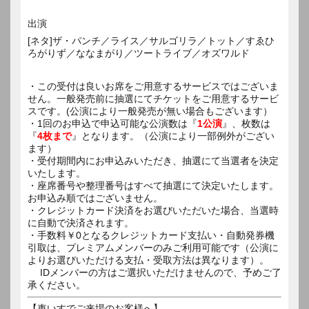
出演
[ネタ]ザ・パンチ／ライス／サルゴリラ／トット／すゑひ
ろがりず／ななまがり／ツートライブ／オズワルド
・この受付は良いお席をご用意するサービスではございま
せん。一般発売前に抽選にてチケットをご用意するサービ
スです。(公演により一般発売が無い場合もございます）
・1回のお申込で申込可能な公演数は『
1公演
』、枚数は
『
4枚まで
』となります。（公演により一部例外がござい
ます）
・受付期間内にお申込みいただき、抽選にて当選者を決定
いたします。
・座席番号や整理番号はすべて抽選にて決定いたします。
お申込み順ではございません。
・クレジットカード決済をお選びいただいた場合、当選時
に自動で決済されます。
・手数料￥0となるクレジットカード支払い・自動発券機
引取は、プレミアムメンバーのみご利用可能です（公演に
よりお選びいただける支払・受取方法は異なります）。
IDメンバーの方はご選択いただけませんので、予めご了
承ください。
【車いすでご来場のお客様へ】