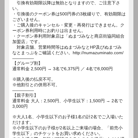
引換有効期限以降は無効となりますので、ご注意下さ
い。
・引換後のクーポン券は500円券の3枚綴りで、有効期限は
ございません。
・ご購入後のキャンセル・変更・再発行はできません。ク
ーポン券利用時にお釣りは出ません。
・クーポン券利用対象店は「ぬまづみなと商店街協同組合
加盟店」です。
対象店舗、営業時間等はぬまづみなとHP及びぬまづみ
なとまっぷをご確認ください。http://numazuminato.com/
―――――
【グループ割】
通常料金 2,500円 → 3名で6,375円 ／ 4名で8,000円
※購入後の払戻不可。
※他割引との併用不可。
―――――
【親子割引】
通常料金 大人：2,500円、小学生以下：1,500円 → 2名で
3,000円
※大人1名、小学生以下のお子様1名の計2名でご入場いた
だけます。
※小学生以下のお子様が2名以上ご来場の場合、「前売小
学生以下」のチケットをお買い求めください。