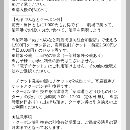
めご了承ください。
※購入後の払戻不可。
―――――
【ぬまづみなとクーポン付】
前売・当日ともに1,000円もお得です！！劇場で笑って、
沼津港でお腹いっぱい食べて、沼津を満喫しよう！！
※沼津港「ぬまづみなと商店街協同組合加盟店」で使える
1,500円クーポン券と、寄席観劇チケット（前売2,500円／
当日3,000円）のセット券です。
※対象公演：土日祝の寄席（一部対象外公演あり）
※お子様～小学生料金の販売はございません。
※『電子チケット』はご利用頂けません。その他の受取方
法をご選択ください。
・チケット発券の際にチケットが2枚出ます。寄席観劇チ
ケットとクーポン券引換券です。
・クーポン券引換券を沼津港内「沼津港ちどりひものセン
ター」の受付（引換時間:9:00～17:00 定休日:無し ※臨
時定休日あり）にお持ち頂き、クーポン券と引き換えの上
ご利用ください。
★注意事項
・クーポン券引換券の引換有効期限は、ご鑑賞公演月の翌
月末までとなっております。