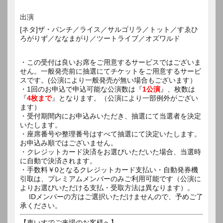
出演
[ネタ]ザ・パンチ／ライス／サルゴリラ／トット／すゑひ
ろがりず／ななまがり／ツートライブ／オズワルド
・この受付は良いお席をご用意するサービスではございま
せん。一般発売前に抽選にてチケットをご用意するサービ
スです。(公演により一般発売が無い場合もございます）
・1回のお申込で申込可能な公演数は『
1公演
』、枚数は
『
4枚まで
』となります。（公演により一部例外がござい
ます）
・受付期間内にお申込みいただき、抽選にて当選者を決定
いたします。
・座席番号や整理番号はすべて抽選にて決定いたします。
お申込み順ではございません。
・クレジットカード決済をお選びいただいた場合、当選時
に自動で決済されます。
・手数料￥0となるクレジットカード支払い・自動発券機
引取は、プレミアムメンバーのみご利用可能です（公演に
よりお選びいただける支払・受取方法は異なります）。
IDメンバーの方はご選択いただけませんので、予めご了
承ください。
【車いすでご来場のお客様へ】