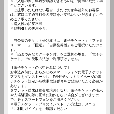
※ご入場の際、年齢が確認できるものをご提示いただく場
合がございます。
ご提示いただけない場合、または対象年齢外のお客様
は、窓口にて通常料金の差額をお支払いいただきます。予
めご了承ください。
※購入後の払戻不可。
※他割引との併用不可。
―――――
※当公演のチケット受け取りは「電子チケット」「ファミ
リーマート」「配送」「自動発券機」をご選択いただけま
す。
※「ぬまづみなとクーポン付」をご選択の場合、『電子チ
ケット』での受取方法はご利用頂けません。
【電子チケットのお申込みについて】
お申込み前に、あらかじめスマートフォンに電子チケット
アプリをインストールし、FANYチケットマイページの電
子チケット設定から携帯電話番号をご登録いただく必要が
あります。
タブレット端末は推奨環境外となり、電子チケットの表示
や入場処理の際に正常に動作しない場合がございますの
で、必ずスマートフォンをご用意ください。
※電子チケットアプリのインストール方法は、メニュー
「ご利用ガイド」をご確認ください。