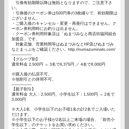
引換有効期限以降は無効となりますので、ご注意下さ
い。
・引換後のクーポン券は500円券の3枚綴りで、有効期限は
ございません。
・ご購入後のキャンセル・変更・再発行はできません。ク
ーポン券利用時にお釣りは出ません。
・クーポン券利用対象店は「ぬまづみなと商店街協同組合
加盟店」です。
対象店舗、営業時間等はぬまづみなとHP及びぬまづみ
なとまっぷをご確認ください。http://numazuminato.com/
―――――
【グループ割】
通常料金 2,500円 → 3名で6,375円 ／ 4名で8,000円
※購入後の払戻不可。
※他割引との併用不可。
―――――
【親子割引】
通常料金 大人：2,500円、小学生以下：1,500円 → 2名で
3,000円
※大人1名、小学生以下のお子様1名の計2名でご入場いた
だけます。
※小学生以下のお子様が2名以上ご来場の場合、「前売小
学生以下」のチケットをお買い求めください。