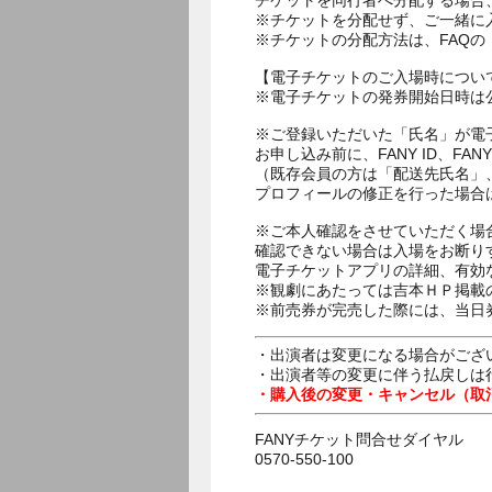
チケットを同行者へ分配する場合
※チケットを分配せず、ご一緒に
※チケットの分配方法は、FAQ
【電子チケットのご入場時につい
※電子チケットの発券開始日時は公
※ご登録いただいた「氏名」が電
お申し込み前に、FANY ID、
（既存会員の方は「配送先氏名」
プロフィールの修正を行った場合
※ご本人確認をさせていただく場
確認できない場合は入場をお断り
電子チケットアプリの詳細、有効
※観劇にあたっては吉本ＨＰ掲載の
※前売券が完売した際には、当日
・出演者は変更になる場合がござ
・出演者等の変更に伴う払戻しは
・購入後の変更・キャンセル（取
FANYチケット問合せダイヤル
0570-550-100