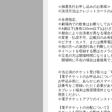
≪抽選先行お申し込みのお客様≫
※決済方法はクレジットカードの
※全席指定。
※劇場内での飲食はお断りしてお
※4歳以下(身長110cm以下)はひ
※都合により出演者が異なる場合
※変更・払戻不可。記載日のみ有
※ビデオ・カメラ、または携帯電
※他の方への迷惑行為と判断した
※イベントを収録する際はカメラ
※立見の方は開場時間になりまし
開場時に不在の場合は最後尾で
※当公演のチケット受け取りは「
【電子チケットのお申込みについ
お申込み前に、あらかじめスマー
話番号をご登録いただく必要があ
タブレット端末は推奨環境外とな
用意ください。
※電子チケットアプリのインスト
【電子チケットの分配について】