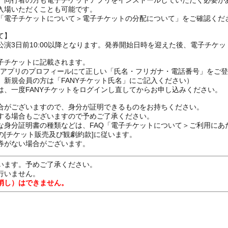
、同行者の方も電子チケットアプリをインストールしていただく必要が
入場いただくことも可能です。
の「電子チケットについて＞電子チケットの分配について」をご確認くだ
て】
演3日前10:00以降となります。発券開始日時を迎えた後、電子チケ
子チケットに記載されます。
FANYアプリのプロフィールにて正しい「氏名・フリガナ・電話番号」を
、新規会員の方は「FANYチケット氏名」にご記入ください）
は、一度FANYチケットをログインし直してからお申し込みください
合がございますので、身分が証明できるものをお持ちください。
する場合もございますので予めご了承ください。
な身分証明書の種類などは、FAQ「電子チケットについて＞ご利用にあ
[チケット販売及び観劇約款]に従います。
券がない場合がございます。
います。予めご了承ください。
行いません。
消し）はできません。