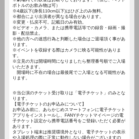
ボトルのお飲み物は可）
※4歳以下(身長110cm以下)はひざ上のみ無料。
※都合により出演者が異なる場合があります。
※変更・払戻不可。記載日のみ有効。
※ビデオ・カメラ、または携帯電話等での録音・録画・撮
影・配信禁止。
※他の方への迷惑行為と判断した場合はご退場頂く事があ
ります。
※イベントを収録する際はカメラに映る可能性がありま
す。
※立見の方は開場時間になりましたら整理番号順でご入場
いただきます。
開場時に不在の場合は最後尾でご入場となる可能性があ
ります。
※当公演のチケット受け取りは「電子チケット」のみとな
ります。
【電子チケットのお申込みについて】
お申込み前に、あらかじめスマートフォンに電子チケット
アプリをインストールし、FANYチケットマイページの電
子チケット設定から携帯電話番号をご登録いただく必要が
あります。
タブレット端末は推奨環境外となり、電子チケットの表示
や入場処理の際に正常に動作しない場合がございますの