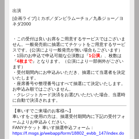
出演
[企画ライブ]ミカボ／ダンビラムーチョ／九条ジョー／ヨ
ネダ2000
・この受付は良いお席をご用意するサービスではございま
せん。一般発売前に抽選にてチケットをご用意するサービ
スです。(公演により一般発売が無い場合もございます）
・1回のお申込で申込可能な公演数は『
1公演
』、枚数は
『
4枚まで
』となります。（公演により一部例外がござい
ます）
・受付期間内にお申込みいただき、抽選にて当選者を決定
いたします。
・座席番号や整理番号はすべて抽選にて決定いたします。
お申込み順ではございません。
・クレジットカード決済をお選びいただいた場合、当選時
に自動で決済されます。
【車いすでご来場のお客様へ】
車いすをご使用の方は、抽選受付期間内に下記の受付フォ
ームよりお申込みください。
FANYチケット 車いす抽選申込フォーム：
https://f.msgs.jp/webapp/form/18802_evbb_147/index.do