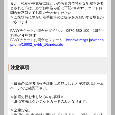
また、視覚や聴覚等に障がいのある方で特別な配慮を必要
とされる方は、必ずお申込み前に下記のFANYチケットお
問合せ窓口までお問い合わせください。
※ご来場時に障がい者手帳等のご提示をお願いする場合が
ございます。
FANYチケットお問合せダイヤル 0570-550-100（10時～
19時／年中無休）
FANYチケットお問合せフォーム
https://f.msgs.jp/webap
p/form/18802_evbb_16/index.do
注意事項
※最新の出演者情報等詳細は渋谷よしもと漫才劇場ホーム
ページでご確認下さい。
≪抽選先行お申し込みのお客様≫
※決済方法はクレジットカードのみとなります。
※全席指定。
※劇場内での飲食はお断りしております。（但し、ペット