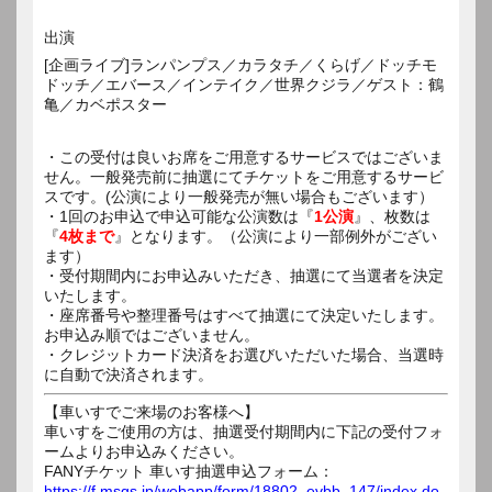
出演
[企画ライブ]ランパンプス／カラタチ／くらげ／ドッチモ
ドッチ／エバース／インテイク／世界クジラ／ゲスト：鶴
亀／カベポスター
・この受付は良いお席をご用意するサービスではございま
せん。一般発売前に抽選にてチケットをご用意するサービ
スです。(公演により一般発売が無い場合もございます）
・1回のお申込で申込可能な公演数は『
1公演
』、枚数は
『
4枚まで
』となります。（公演により一部例外がござい
ます）
・受付期間内にお申込みいただき、抽選にて当選者を決定
いたします。
・座席番号や整理番号はすべて抽選にて決定いたします。
お申込み順ではございません。
・クレジットカード決済をお選びいただいた場合、当選時
に自動で決済されます。
【車いすでご来場のお客様へ】
車いすをご使用の方は、抽選受付期間内に下記の受付フォ
ームよりお申込みください。
FANYチケット 車いす抽選申込フォーム：
https://f.msgs.jp/webapp/form/18802_evbb_147/index.do