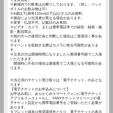
※劇場内での飲食はお断りしております。（但し、ペット
ボトルのお飲み物は可）
※4歳以下(身長110cm以下)はひざ上のみ無料。
※都合により出演者が異なる場合があります。
※変更・払戻不可。記載日のみ有効。
※ビデオ・カメラ、または携帯電話等での録音・録画・撮
影・配信禁止。
※他の方への迷惑行為と判断した場合はご退場頂く事があ
ります。
※イベントを収録する際はカメラに映る可能性がありま
す。
※立見の方は開場時間になりましたら整理番号順でご入場
いただきます。
開場時に不在の場合は最後尾でご入場となる可能性があ
ります。
※当公演のチケット受け取りは「電子チケット」のみとな
ります。
【電子チケットのお申込みについて】
お申込み前に、あらかじめスマートフォンに電子チケット
アプリをインストールし、FANYチケットマイページの電
子チケット設定から携帯電話番号をご登録いただく必要が
あります。
タブレット端末は推奨環境外となり、電子チケットの表示