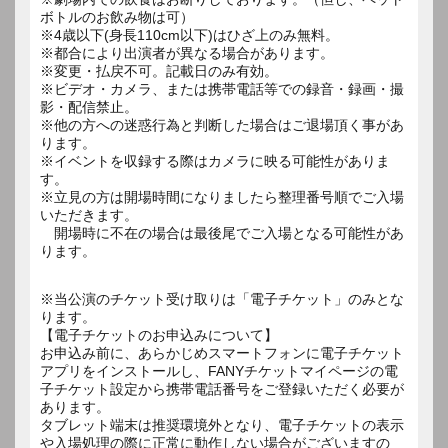
ボトルのお飲み物は可）
※4歳以下(身長110cm以下)はひざ上のみ無料。
※都合により出演者が異なる場合があります。
※変更・払戻不可。記載日のみ有効。
※ビデオ・カメラ、または携帯電話等での録音・録画・撮
影・配信禁止。
※他の方への迷惑行為と判断した場合はご退場頂く事があ
ります。
※イベントを収録する際はカメラに映る可能性がありま
す。
※立見の方は開場時間になりましたら整理番号順でご入場
いただきます。
開場時に不在の場合は最後尾でご入場となる可能性があ
ります。
※当公演のチケット受け取りは「電子チケット」のみとな
ります。
【電子チケットのお申込みについて】
お申込み前に、あらかじめスマートフォンに電子チケット
アプリをインストールし、FANYチケットマイページの電
子チケット設定から携帯電話番号をご登録いただく必要が
あります。
タブレット端末は推奨環境外となり、電子チケットの表示
や入場処理の際に正常に動作しない場合がございますの