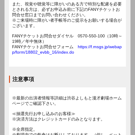
また、視覚や聴覚等に障がいのある方で特別な配慮を必要
とされる方は、必ずお申込み前に下記のFANYチケットお
問合せ窓口までお問い合わせください。
※ご来場時に障がい者手帳等のご提示をお願いする場合が
ございます。
FANYチケットお問合せダイヤル 0570-550-100（10時～
19時／年中無休）
FANYチケットお問合せフォーム
https://f.msgs.jp/webap
p/form/18802_evbb_16/index.do
注意事項
※最新の出演者情報等詳細は渋谷よしもと漫才劇場ホーム
ページでご確認下さい。
≪抽選先行お申し込みのお客様≫
※決済方法はクレジットカードのみとなります。
※全席指定。
※劇場内での飲食はお断りしております。（但し、ペット