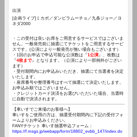
出演
[企画ライブ]ミカボ／ダンビラムーチョ／九条ジョー／ヨ
ネダ2000
・この受付は良いお席をご用意するサービスではございま
せん。一般発売前に抽選にてチケットをご用意するサービ
スです。(公演により一般発売が無い場合もございます）
・1回のお申込で申込可能な公演数は『
1公演
』、枚数は
『
4枚まで
』となります。（公演により一部例外がござい
ます）
・受付期間内にお申込みいただき、抽選にて当選者を決定
いたします。
・座席番号や整理番号はすべて抽選にて決定いたします。
お申込み順ではございません。
・クレジットカード決済をお選びいただいた場合、当選時
に自動で決済されます。
【車いすでご来場のお客様へ】
車いすをご使用の方は、抽選受付期間内に下記の受付フォ
ームよりお申込みください。
FANYチケット 車いす抽選申込フォーム：
https://f.msgs.jp/webapp/form/18802_evbb_147/index.do