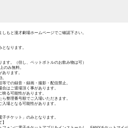
よしもと漫才劇場ホームページでご確認下さい。
みとなります。
ります。（但し、ペットボトルのお飲み物は可）
ざ上のみ無料。
があります。
効。
話等での録音・録画・撮影・配信禁止。
場合はご退場頂く事があります。
に映る可能性があります。
たら整理番号順でご入場いただきます。
ご入場となる可能性があります。
電子チケット」のみとなります。
て】
トフォンに電子チケットアプリをインストールし、FANYチケットマイ