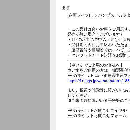
出演
[企画ライブ]ランパンプス／カ
・この受付は良いお席をご用意す
発売が無い場合もございます）
・1回のお申込で申込可能な公演
・受付期間内にお申込みいただき
・座席番号や整理番号はすべて抽
・クレジットカード決済をお選び
【車いすでご来場のお客様へ】
車いすをご使用の方は、抽選受付
FANYチケット 車いす抽選申込フ
https://f.msgs.jp/webapp/form/1
また、視覚や聴覚等に障がいのあ
せください。
※ご来場時に障がい者手帳等のご
FANYチケットお問合せダイヤル 05
FANYチケットお問合せフォー