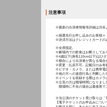
注意事項
※最新の出演者情報等詳細は渋谷
≪抽選先行お申し込みのお客様≫
※決済方法はクレジットカードの
※全席指定。
※劇場内での飲食はお断りしてお
※4歳以下(身長110cm以下)はひ
※都合により出演者が異なる場合
※変更・払戻不可。記載日のみ有
※ビデオ・カメラ、または携帯電
※他の方への迷惑行為と判断した
※イベントを収録する際はカメラ
※立見の方は開場時間になりまし
開場時に不在の場合は最後尾で
※当公演のチケット受け取りは「
【電子チケットのお申込みについ
お申込み前に、あらかじめスマー