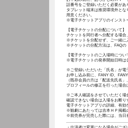
話番号をご登録いただく必要があ
タブレット端末は推奨環境外とな
用意ください。
※電子チケットアプリのインスト
【電子チケットの分配について】
チケットを同行者へ分配する場合
※チケットを分配せず、ご一緒に
※チケットの分配方法は、FAQ
【電子チケットのご入場時につい
※電子チケットの発券開始日時は公
※ご登録いただいた「氏名」が電
お申し込み前に、FANY ID、
（既存会員の方は「配送先氏名」
プロフィールの修正を行った場合
※ご本人確認をさせていただく場
確認できない場合は入場をお断り
電子チケットアプリの詳細、有効
※観劇にあたっては吉本ＨＰ掲載の
※前売券が完売した際には、当日
・出演者は変更になる場合がござ