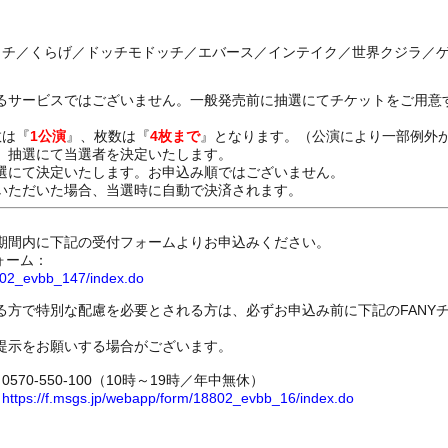
ラタチ／くらげ／ドッチモドッチ／エバース／インテイク／世界クジラ／
るサービスではございません。一般発売前に抽選にてチケットをご用意
数は『
1公演
』、枚数は『
4枚まで
』となります。（公演により一部例外
、抽選にて当選者を決定いたします。
選にて決定いたします。お申込み順ではございません。
いただいた場合、当選時に自動で決済されます。
期間内に下記の受付フォームよりお申込みください。
ォーム：
8802_evbb_147/index.do
る方で特別な配慮を必要とされる方は、必ずお申込み前に下記のFANY
提示をお願いする場合がございます。
70-550-100（10時～19時／年中無休）
ム
https://f.msgs.jp/webapp/form/18802_evbb_16/index.do