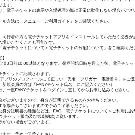
ります。
り、電子チケットの表示や入場処理の際に正常に動作しない場合がござ
ール方法は、メニュー「ご利用ガイド」をご確認ください。
、同行者の方も電子チケットアプリをインストールしていただく必要が
入場いただくことも可能です。
の「電子チケットについて＞電子チケットの分配について」をご確認くだ
て】
演3日前10:00以降となります。発券開始日時を迎えた後、電子チケ
子チケットに記載されます。
FANYアプリのプロフィールにて正しい「氏名・フリガナ・電話番号」を
、新規会員の方は「FANYチケット氏名」にご記入ください）
は、一度FANYチケットをログインし直してからお申し込みください
合がございますので、身分が証明できるものをお持ちください。
する場合もございますので予めご了承ください。
な身分証明書の種類などは、FAQ「電子チケットについて＞ご利用にあ
[チケット販売及び観劇約款]に従います。
券がない場合がございます。
います。予めご了承ください。