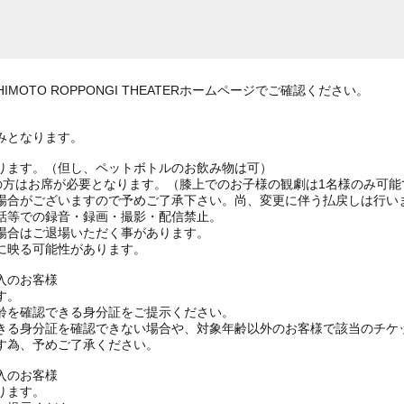
MOTO ROPPONGI THEATERホームページでご確認ください。
みとなります。
ります。（但し、ペットボトルのお飲み物は可）
上の方はお席が必要となります。（膝上でのお子様の観劇は1名様のみ可能
場合がございますので予めご了承下さい。尚、変更に伴う払戻しは行い
話等での録音・録画・撮影・配信禁止。
場合はご退場いただく事があります。
に映る可能性があります。
入のお客様
す。
齢を確認できる身分証をご提示ください。
きる身分証を確認できない場合や、対象年齢以外のお客様で該当のチケ
す為、予めご了承ください。
入のお客様
ります。