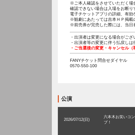
※ご本人確認をさせていただく場
確認できない場合は入場をお断り
電子チケットアプリの詳細、有効
※観劇にあたっては吉本ＨＰ掲載の
※前売券が完売した際には、当日
・出演者は変更になる場合がござ
・出演者等の変更に伴う払戻しは
・ご当選後の変更・キャンセル（
FANYチケット問合せダイヤル
0570-550-100
公演
六本木お笑いコン
2026/07/12(日)
ブ！