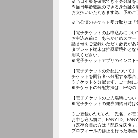
※当日年齢を確認できる身分証を
※当日年齢確認のできる身分証を
お支払いいただきます為、予めご
※当公演のチケット受け取りは「
【電子チケットのお申込みについ
お申込み前に、あらかじめスマー
話番号をご登録いただく必要があ
タブレット端末は推奨環境外とな
用意ください。
※電子チケットアプリのインスト
【電子チケットの分配について】
チケットを同行者へ分配する場合
※チケットを分配せず、ご一緒に
※チケットの分配方法は、FAQ
【電子チケットのご入場時につい
※電子チケットの発券開始日時は公
※ご登録いただいた「氏名」が電
お申し込み前に、FANY ID、
（既存会員の方は「配送先氏名」
プロフィールの修正を行った場合