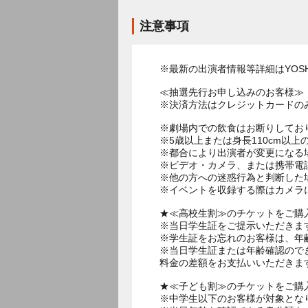
注意事項
※最新の出演者情報等詳細はYOSHI
≪抽選先行お申し込みのお客様≫
※決済方法はクレジットカードの
※劇場内での飲食はお断りしてお
※5歳以上または身長110cm以
※都合により出演者が変更になる
※ビデオ・カメラ、または携帯電
※他の方への迷惑行為と判断した
※イベントを収録する際はカメラ
★≪高校生割≫のチケットをご購
※当日学生証をご提示いただきま
※学生証をお忘れのお客様は、年
※当日学生証または年齢確認ので
料金の差額をお支払いいただきま
★≪子ども割≫のチケットをご購
※中学生以下のお客様が対象とな