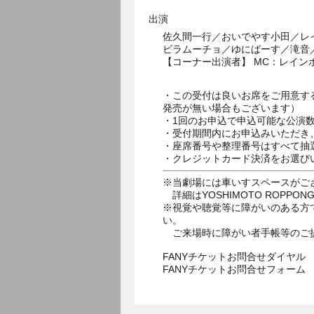
出演
佐久間一行／おいでやす小田／レ
ビラムーチョ／ゆにばーす／滝音
【コーナー出演者】 MC：レイン
・この受付は良いお席をご用意す
発売が無い場合もございます）
・1回のお申込で申込可能な公演
・受付期間内にお申込みいただき
・座席番号や整理番号はすべて抽
・クレジットカード決済をお選び
※当劇場には車いすスペースがご
詳細はYOSHIMOTO ROPPON
※視覚や聴覚等に障がいのある方
い。
ご来場時に障がい者手帳等のご
FANYチケットお問合せダイヤル 05
FANYチケットお問合せフォー