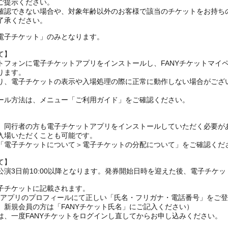
ご提示ください。
確認できない場合や、対象年齢以外のお客様で該当のチケットをお持ち
了承ください。
電子チケット」のみとなります。
て】
トフォンに電子チケットアプリをインストールし、FANYチケットマイ
ります。
り、電子チケットの表示や入場処理の際に正常に動作しない場合がござ
ール方法は、メニュー「ご利用ガイド」をご確認ください。
、同行者の方も電子チケットアプリをインストールしていただく必要が
入場いただくことも可能です。
の「電子チケットについて＞電子チケットの分配について」をご確認くだ
て】
演3日前10:00以降となります。発券開始日時を迎えた後、電子チケ
子チケットに記載されます。
FANYアプリのプロフィールにて正しい「氏名・フリガナ・電話番号」を
、新規会員の方は「FANYチケット氏名」にご記入ください）
は、一度FANYチケットをログインし直してからお申し込みください