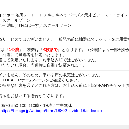
インボー 池田／コロコロチキチキペッパーズ／天才ピアニスト／ライ
／スクールゾーン
ボー 池田／ゆにばーす／スクールゾーン
るサービスではございません。一般発売前に抽選にてチケットをご用意
数は『
1公演
』、枚数は『
4枚まで
』となります。（公演により一部例外
、抽選にて当選者を決定いたします。
選にて決定いたします。お申込み順ではございません。
いただいた場合、当選時に自動で決済されます。
ざいません。そのため、車いす席の販売はございません。
GI THEATERホームページをご確認ください。
で特別な配慮を必要とされる方は、お申込み前に下記のFANYチケット
提示をお願いする場合がございます。
70-550-100（10時～19時／年中無休）
ム
https://f.msgs.jp/webapp/form/18802_evbb_16/index.do