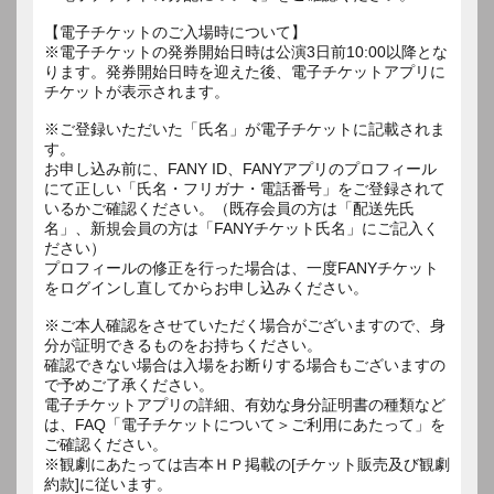
【電子チケットのご入場時について】
※電子チケットの発券開始日時は公演3日前10:00以降とな
ります。発券開始日時を迎えた後、電子チケットアプリに
チケットが表示されます。
※ご登録いただいた「氏名」が電子チケットに記載されま
す。
お申し込み前に、FANY ID、FANYアプリのプロフィール
にて正しい「氏名・フリガナ・電話番号」をご登録されて
いるかご確認ください。（既存会員の方は「配送先氏
名」、新規会員の方は「FANYチケット氏名」にご記入く
ださい）
プロフィールの修正を行った場合は、一度FANYチケット
をログインし直してからお申し込みください。
※ご本人確認をさせていただく場合がございますので、身
分が証明できるものをお持ちください。
確認できない場合は入場をお断りする場合もございますの
で予めご了承ください。
電子チケットアプリの詳細、有効な身分証明書の種類など
は、FAQ「電子チケットについて＞ご利用にあたって」を
ご確認ください。
※観劇にあたっては吉本ＨＰ掲載の[チケット販売及び観劇
約款]に従います。