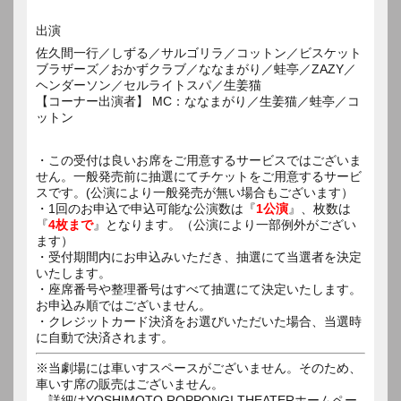
出演
佐久間一行／しずる／サルゴリラ／コットン／ビスケット
ブラザーズ／おかずクラブ／ななまがり／蛙亭／ZAZY／
ヘンダーソン／セルライトスパ／生姜猫
【コーナー出演者】 MC：ななまがり／生姜猫／蛙亭／コ
ットン
・この受付は良いお席をご用意するサービスではございま
せん。一般発売前に抽選にてチケットをご用意するサービ
スです。(公演により一般発売が無い場合もございます）
・1回のお申込で申込可能な公演数は『
1公演
』、枚数は
『
4枚まで
』となります。（公演により一部例外がござい
ます）
・受付期間内にお申込みいただき、抽選にて当選者を決定
いたします。
・座席番号や整理番号はすべて抽選にて決定いたします。
お申込み順ではございません。
・クレジットカード決済をお選びいただいた場合、当選時
に自動で決済されます。
※当劇場には車いすスペースがございません。そのため、
車いす席の販売はございません。
詳細はYOSHIMOTO ROPPONGI THEATERホームペー