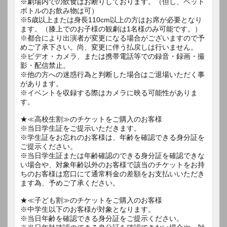
※劇場内での飲食はお断りしております。（但し、ペット
ボトルのお飲み物は可）
※5歳以上または身長110cm以上の方はお席が必要となり
ます。（膝上でのお子様の観劇は1名様のみ可能です。）
※都合により出演者が変更になる場合がございますので予
めご了承下さい。尚、変更に伴う払戻しは行いません。
※ビデオ・カメラ、または携帯電話等での録音・録画・撮
影・配信禁止。
※他の方への迷惑行為と判断した場合はご退場いただく事
があります。
※イベントを収録する際はカメラに映る可能性がありま
す。
★≪高校生割≫のチケットをご購入のお客様
※当日学生証をご提示いただきます。
※学生証をお忘れのお客様は、年齢を確認できる身分証を
ご提示ください。
※当日学生証または年齢確認のできる身分証を確認できな
い場合や、対象年齢以外のお客様で該当のチケットをお持
ちのお客様は窓口にて通常料金の差額をお支払いいただき
ます為、予めご了承ください。
★≪子ども割≫のチケットをご購入のお客様
※中学生以下のお客様が対象となります。
※当日年齢を確認できる身分証をご提示ください。