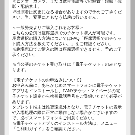
※ビデオ・カメラ、または携帯電話等での録音・録画・撮
影・配信禁止。
※出演者は変更になる場合がありますので予めご了承くだ
さい。尚、変更にともなう払戻は行いません。
＜一般発売よりご購入されるお客様＞
こちらの公演は座席選択でのチケット購入が可能です。
座席選択の購入方法についてはFAQ「座席選択でのチケッ
ト購入方法を教えてください。」をご確認ください。
※劇場窓口でご購入の際は座席選択できません。予めご了
承ください。
※当公演のチケット受け取りは「電子チケット」のみとな
ります。
【電子チケットのお申込みについて】
お申込み前に、あらかじめスマートフォンに電子チケット
アプリをインストールし、FANYチケットマイページの電
子チケット設定から携帯電話番号をご登録いただく必要が
あります。
タブレット端末は推奨環境外となり、電子チケットの表示
や入場処理の際に正常に動作しない場合がございますの
で、必ずスマートフォンをご用意ください。
※電子チケットアプリのインストール方法は、メニュー
「ご利用ガイド」をご確認ください。