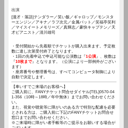
出演
[漫才・落語]テンダラー／笑い飯／ギャロップ／モンスタ
ーエンジン／アキナ／ラフ次元／金属バット／笑福亭笑利
／マイスイートメモリーズ／真輝志／豪快キャプテン／天
才ピアニスト／清川雄司
・受付開始から先着順でチケットが購入出来ます。予定枚
数に達し次第受付終了となります。
・1回の先着申込で申込可能な公演数は『
1公演
』、枚数は
『
10枚まで
』となります。（公演により一部例外がござい
ます）
・座席番号や整理番号は、すべてコンピュータ制御により
自動で決定します。
【車いすでご来場のお客様へ】
ご購入前に、FANYチケット問合せダイヤル[TEL]0570-04
1-356（10時～18時／年中無休）までお問い合わせくださ
い。
また、視覚や聴覚等に障がいのある方で特別な配慮を必要
とされる方は、ご購入前に下記のFANYチケットお問合せ
窓口までお問い合わせください。
※ご来場時に障がい者手帳等のご提示をお願いする場合が
ございます。