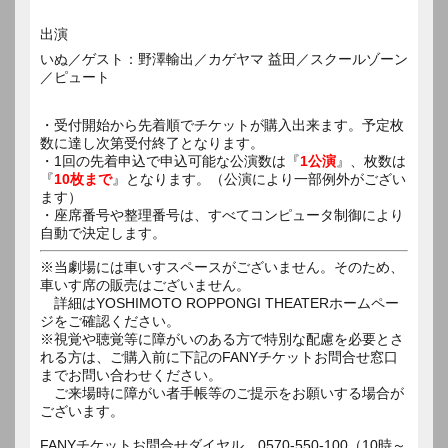
出演
いぬ／ゲスト：野澤輸出／カゲヤマ 益田／スクールゾーン
／ピュート
・受付開始から先着順でチケットが購入出来ます。予定枚
数に達し次第受付終了となります。
・1回の先着申込で申込可能な公演数は『
1公演
』、枚数は
『
10枚まで
』となります。（公演により一部例外がござい
ます）
・座席番号や整理番号は、すべてコンピュータ制御により
自動で決定します。
※当劇場には車いすスペースがございません。そのため、
車いす席の販売はございません。
詳細はYOSHIMOTO ROPPONGI THEATERホームペー
ジをご確認ください。
※視覚や聴覚等に障がいのある方で特別な配慮を必要とさ
れる方は、ご購入前に下記のFANYチケットお問合せ窓口
までお問い合わせください。
ご来場時に障がい者手帳等のご提示をお願いする場合が
ございます。
FANYチケットお問合せダイヤル 0570-550-100（10時～