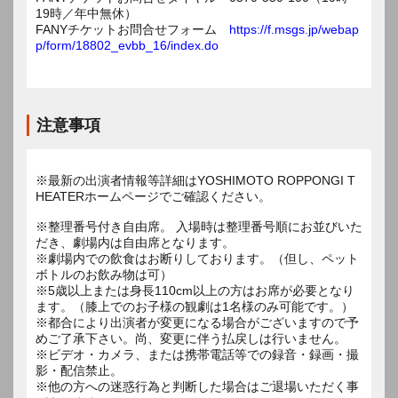
19時／年中無休）
FANYチケットお問合せフォーム
https://f.msgs.jp/webap
p/form/18802_evbb_16/index.do
注意事項
※最新の出演者情報等詳細はYOSHIMOTO ROPPONGI T
HEATERホームページでご確認ください。
※整理番号付き自由席。 入場時は整理番号順にお並びいた
だき、劇場内は自由席となります。
※劇場内での飲食はお断りしております。（但し、ペット
ボトルのお飲み物は可）
※5歳以上または身長110cm以上の方はお席が必要となり
ます。（膝上でのお子様の観劇は1名様のみ可能です。）
※都合により出演者が変更になる場合がございますので予
めご了承下さい。尚、変更に伴う払戻しは行いません。
※ビデオ・カメラ、または携帯電話等での録音・録画・撮
影・配信禁止。
※他の方への迷惑行為と判断した場合はご退場いただく事