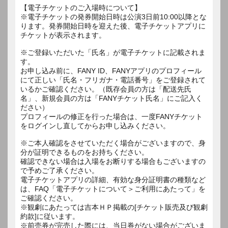
【電子チケットのご入場時について】
※電子チケットの発券開始日時は公演3日前10:00以降とな
ります。発券開始日時を迎えた後、電子チケットアプリに
チケットが表示されます。
※ご登録いただいた「氏名」が電子チケットに記載されま
す。
お申し込み前に、FANY ID、FANYアプリのプロフィール
にて正しい「氏名・フリガナ・電話番号」をご登録されて
いるかご確認ください。（既存会員の方は「配送先氏
名」、新規会員の方は「FANYチケット氏名」にご記入く
ださい）
プロフィールの修正を行った場合は、一度FANYチケット
をログインし直してからお申し込みください。
※ご本人確認をさせていただく場合がございますので、身
分が証明できるものをお持ちください。
確認できない場合は入場をお断りする場合もございますの
で予めご了承ください。
電子チケットアプリの詳細、有効な身分証明書の種類など
は、FAQ「電子チケットについて＞ご利用にあたって」を
ご確認ください。
※観劇にあたっては吉本ＨＰ掲載の[チケット販売及び観劇
約款]に従います。
※前売券が完売した際には、当日券がない場合がございま