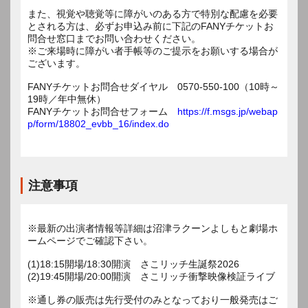
また、視覚や聴覚等に障がいのある方で特別な配慮を必要
とされる方は、必ずお申込み前に下記のFANYチケットお
問合せ窓口までお問い合わせください。
※ご来場時に障がい者手帳等のご提示をお願いする場合が
ございます。
FANYチケットお問合せダイヤル 0570-550-100（10時～
19時／年中無休）
FANYチケットお問合せフォーム
https://f.msgs.jp/webap
p/form/18802_evbb_16/index.do
注意事項
※最新の出演者情報等詳細は沼津ラクーンよしもと劇場ホ
ームページでご確認下さい。
(1)18:15開場/18:30開演 さこリッチ生誕祭2026
(2)19:45開場/20:00開演 さこリッチ衝撃映像検証ライブ
※通し券の販売は先行受付のみとなっており一般発売はご