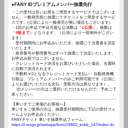
●FANY IDプレミアムメンバー抽選先行
・この受付は良いお席をご用意するサービスではございま
せん。一般発売前に抽選にてチケットをご用意するサービ
スです。(公演により一般発売が無い場合もございます）
・1回のお申込で申込可能な公演数は『
1公演
』、枚数は
『
4枚まで
』となります。（公演により一部例外がござい
ます）
・受付期間内にお申込みいただき、抽選にて当選者を決定
いたします。
・座席番号や整理番号はすべて抽選にて決定いたします。
お申込み順ではございません。
・クレジットカード決済をお選びいただいた場合、当選時
に自動で決済されます。
・手数料￥0となるクレジットカード支払い・自動発券機
引取は、プレミアムメンバーのみご利用可能です（公演に
よりお選びいただける支払・受取方法は異なります）。
IDメンバーの方はご選択いただけませんので、予めご了
承ください。
【車いすでご来場のお客様へ】
車いすをご使用の方は、抽選受付期間内に下記の受付フォ
ームよりお申込みください。
FANYチケット 車いす抽選申込フォーム：
https://f.msgs.jp/webapp/form/18802_evbb_147/index.do