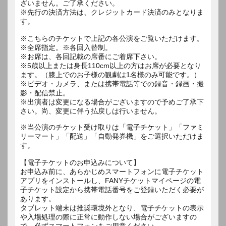
ざいません。ご了承ください。
※先行の決済方法は、クレジットカード決済のみとなりま
す。
※こちらのチケットで上記の各公演をご覧いただけます。
※全席指定。※各回入替制。
※お席は、各回記載の席番にご着席下さい。
※5歳以上または身長110cm以上の方はお席が必要となり
ます。（膝上でのお子様の観劇は1名様のみ可能です。）
※ビデオ・カメラ、または携帯電話等での録音・録画・撮
影・配信禁止。
※出演者は変更になる場合がございますので予めご了承下
さい。尚、変更に伴う払戻しは行いません。
※当公演のチケット受け取りは「電子チケット」「ファミ
リーマート」「配送」「自動発券機」をご選択いただけま
す。
【電子チケットのお申込みについて】
お申込み前に、あらかじめスマートフォンに電子チケット
アプリをインストールし、FANYチケットマイページの電
子チケット設定から携帯電話番号をご登録いただく必要が
あります。
タブレット端末は推奨環境外となり、電子チケットの表示
や入場処理の際に正常に動作しない場合がございますの
で、必ずスマートフォンをご用意ください。