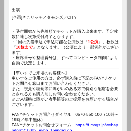
出演
[企画]さこリッチ／タモンズ／CITY
・受付開始から先着順でチケットが購入出来ます。予定枚
数に達し次第受付終了となります。
・1回の先着申込で申込可能な公演数は『
1公演
』、枚数は
『
10枚まで
』となります。（公演により一部例外がござい
ます）
・座席番号や整理番号は、すべてコンピュータ制御により
自動で決定します。
【車いすでご来場のお客様へ】
車いすをご使用の方は、必ず購入前に下記のFANYチケッ
トお問合せ窓口までお問い合わせください。
また、視覚や聴覚等に障がいのある方で特別な配慮を必要
とされる方も購入前にお問い合わせください。
※ご来場時に障がい者手帳等のご提示をお願いする場合が
ございます。
FANYチケットお問合せダイヤル 0570-550-100（10時～
19時／年中無休）
FANYチケットお問合せフォーム
https://f.msgs.jp/webap
p/form/18802_evbb_16/index.do