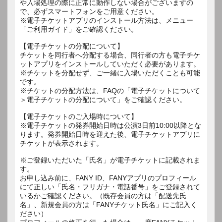
や入場処理の際に正常に動作しない場合がございますの
で、必ずスマートフォンをご用意ください。
※電子チケットアプリのインストール方法は、メニュー
「ご利用ガイド」をご確認ください。
【電子チケットの分配について】
チケットを同行者へ分配する場合、同行者の方も電子チケ
ットアプリをインストールしていただく必要があります。
※チケットを分配せず、ご一緒に入場いただくことも可能
です。
※チケットの分配方法は、FAQの「電子チケットについて
＞電子チケットの分配について」をご確認ください。
【電子チケットのご入場時について】
※電子チケットの発券開始日時は公演3日前10:00以降とな
ります。発券開始日時を迎えた後、電子チケットアプリに
チケットが表示されます。
※ご登録いただいた「氏名」が電子チケットに記載されま
す。
お申し込み前に、FANY ID、FANYアプリのプロフィール
にて正しい「氏名・フリガナ・電話番号」をご登録されて
いるかご確認ください。（既存会員の方は「配送先氏
名」、新規会員の方は「FANYチケット氏名」にご記入く
ださい）