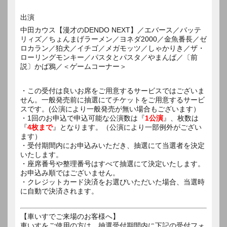
出演
中田カウス【漫才のDENDO NEXT】／エバース／バッテ
リィズ／ちょんまげラーメン／ヨネダ2000／金魚番長／ゼ
ロカラン／狛犬／イチゴ／メガモッツ／しゃかりき／ザ・
ローリングモンキー／パスタとパスタ／やまんば／〔前
説〕かば鴉／＜ゲームコーナー＞
・この受付は良いお席をご用意するサービスではございま
せん。一般発売前に抽選にてチケットをご用意するサービ
スです。(公演により一般発売が無い場合もございます）
・1回のお申込で申込可能な公演数は『
1公演
』、枚数は
『
4枚まで
』となります。（公演により一部例外がござい
ます）
・受付期間内にお申込みいただき、抽選にて当選者を決定
いたします。
・座席番号や整理番号はすべて抽選にて決定いたします。
お申込み順ではございません。
・クレジットカード決済をお選びいただいた場合、当選時
に自動で決済されます。
【車いすでご来場のお客様へ】
車いすをご使用の方は、抽選受付期間内に下記の受付フォ