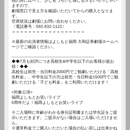
他の席に比べて、少し見づらいと感じる方もいらっしゃい
ますので、
劇場窓口で見え方を確認いただいてからの購入となりま
す。
空席状況は劇場にお問い合わせください。
〔電話番号：092-832-1122〕
＝＝＝＝＝＝＝＝＝＝＝＝＝＝＝＝＝＝
※最新の出演者情報はよしもと福岡 大和証券劇場ホームペ
ージでご確認ください。
---------------------------------------------------------
◆◆7月も好評につき高校生&中学生以下のお客様が超お
得！◆◆
高校生は前売・当日料金2000円でご観劇いただける「高校
生料金」、中学生以下の方は前売・当日料金1500円でご観
劇いただける「子ども料金」をご利用いただけます！
<対象公演>
福岡よしもとお笑いライブ
6周年だよ！福岡よしもとお笑いライブ
※ご入場時に年齢がわかる身分証明書または学生証をご提
示いただきます。ご提示がない場合はご入場いただけませ
ん。
※通常料金でご購入いただいた場合の払い戻しは出来かね