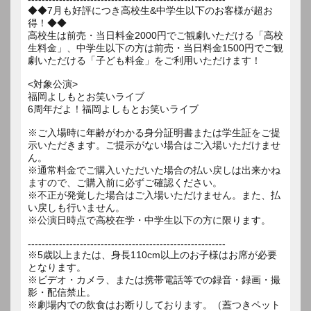
◆◆7月も好評につき高校生&中学生以下のお客様が超お
得！◆◆
高校生は前売・当日料金2000円でご観劇いただける「高校
生料金」、中学生以下の方は前売・当日料金1500円でご観
劇いただける「子ども料金」をご利用いただけます！
<対象公演>
福岡よしもとお笑いライブ
6周年だよ！福岡よしもとお笑いライブ
※ご入場時に年齢がわかる身分証明書または学生証をご提
示いただきます。ご提示がない場合はご入場いただけませ
ん。
※通常料金でご購入いただいた場合の払い戻しは出来かね
ますので、ご購入前に必ずご確認ください。
※不正が発覚した場合はご入場いただけません。また、払
い戻しも行いません。
※公演日時点で高校在学・中学生以下の方に限ります。
---------------------------------------------------------
※5歳以上または、身長110cm以上のお子様はお席が必要
となります。
※ビデオ・カメラ、または携帯電話等での録音・録画・撮
影・配信禁止。
※劇場内での飲食はお断りしております。（蓋つきペット