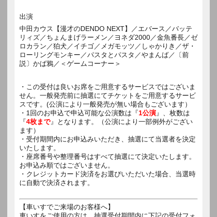
出演
中田カウス【漫才のDENDO NEXT】／エバース／バッテ
リィズ／ちょんまげラーメン／ヨネダ2000／金魚番長／ゼ
ロカラン／狛犬／イチゴ／メガモッツ／しゃかりき／ザ・
ローリングモンキー／パスタとパスタ／やまんば／〔前
説〕かば鴉／＜ゲームコーナー＞
・この受付は良いお席をご用意するサービスではございま
せん。一般発売前に抽選にてチケットをご用意するサービ
スです。(公演により一般発売が無い場合もございます）
・1回のお申込で申込可能な公演数は『
1公演
』、枚数は
『
4枚まで
』となります。（公演により一部例外がござい
ます）
・受付期間内にお申込みいただき、抽選にて当選者を決定
いたします。
・座席番号や整理番号はすべて抽選にて決定いたします。
お申込み順ではございません。
・クレジットカード決済をお選びいただいた場合、当選時
に自動で決済されます。
【車いすでご来場のお客様へ】
車いすをご使用の方は、抽選受付期間内に下記の受付フォ