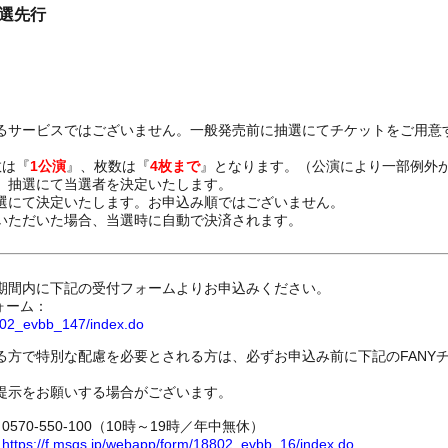
抽選先行
るサービスではございません。一般発売前に抽選にてチケットをご用意
数は『
1公演
』、枚数は『
4枚まで
』となります。（公演により一部例外
、抽選にて当選者を決定いたします。
選にて決定いたします。お申込み順ではございません。
いただいた場合、当選時に自動で決済されます。
期間内に下記の受付フォームよりお申込みください。
ォーム：
8802_evbb_147/index.do
る方で特別な配慮を必要とされる方は、必ずお申込み前に下記のFANY
提示をお願いする場合がございます。
70-550-100（10時～19時／年中無休）
ム
https://f.msgs.jp/webapp/form/18802_evbb_16/index.do