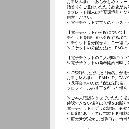
お申込み前に、あらかじめスマー
話番号をご登録いただく必要があ
タブレット端末は推奨環境外とな
用意ください。
※電子チケットアプリのインスト
【電子チケットの分配について】
チケットを同行者へ分配する場合
※チケットを分配せず、ご一緒に
※チケットの分配方法は、FAQ
【電子チケットのご入場時につい
※電子チケットの発券開始日時は公
※ご登録いただいた「氏名」が電
お申し込み前に、FANY ID、
（既存会員の方は「配送先氏名」
プロフィールの修正を行った場合
※ご本人確認をさせていただく場
確認できない場合は入場をお断り
電子チケットアプリの詳細、有効
※観劇にあたっては吉本ＨＰ掲載の
※前売券が完売した際には、当日