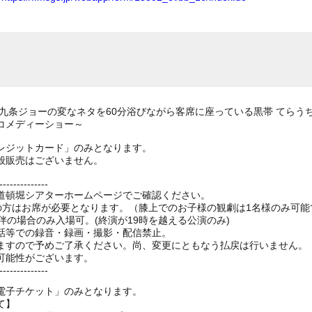
AGE ～九条ジョーの変なネタを60分浴びながら客席に座っている黒帯 て
コメディーショー～
レジットカード」のみとなります。
般販売はございません。
--------------
道頓堀シアターホームページでご確認ください。
上の方はお席が必要となります。（膝上でのお子様の観劇は1名様のみ可能
伴の場合のみ入場可。(終演が19時を越える公演のみ)
話等での録音・録画・撮影・配信禁止。
ますので予めご了承ください。尚、変更にともなう払戻は行いません。
可能性がございます。
--------------
電子チケット」のみとなります。
て】