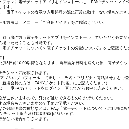
トフォンに電子チケットアプリをインストールし、FANYチケットマイ
ります。
り、電子チケットの表示や入場処理の際に正常に動作しない場合がござ
ール方法は、メニュー「ご利用ガイド」をご確認ください。
、同行者の方も電子チケットアプリをインストールしていただく必要が
入場いただくことも可能です。
の「電子チケットについて＞電子チケットの分配について」をご確認くだ
て】
演3日前10:00以降となります。発券開始日時を迎えた後、電子チケ
子チケットに記載されます。
FANYアプリのプロフィールにて正しい「氏名・フリガナ・電話番号」を
、新規会員の方は「FANYチケット氏名」にご記入ください）
は、一度FANYチケットをログインし直してからお申し込みください
合がございますので、身分が証明できるものをお持ちください。
する場合もございますので予めご了承ください。
な身分証明書の種類などは、FAQ「電子チケットについて＞ご利用にあ
[チケット販売及び観劇約款]に従います。
券がない場合がございます。