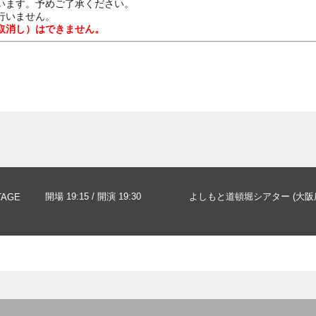
います。予めご了承ください。
行いません。
取消し）はできません。
開場 19:15 / 開演 19:30
よしもと道頓堀シアター (大阪
TAGE