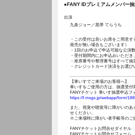
●FANY IDプレミアムメンバー
出演
九条ジョー／黒帯 てらうち
・この受付は良いお席をご用意す
発売が無い場合もございます）
・1回のお申込で申込可能な公演
・受付期間内にお申込みいただき
・座席番号や整理番号はすべて抽
・クレジットカード決済をお選び
【車いすでご来場のお客様へ】
車いすをご使用の方は、抽選受付
FANYチケット 車いす抽選申込フ
https://f.msgs.jp/webapp/form/1
また、視覚や聴覚等に障がいのあ
せください。
※ご来場時に障がい者手帳等のご
FANYチケットお問合せダイヤル 05
FANYチケットお問合せフォー