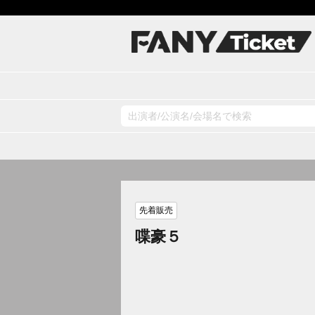
先着販売
喋豪５