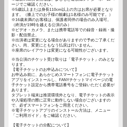
ージでご確認ください。
※5歳以上または身長110cm以上の方はお席が必要となり
ます。（膝上でのお子様の観劇は1名様のみ可能です。）
※16歳未満のお客様は、保護者同伴の場合のみ入場可。
（終演が19時を越える公演のみ）
※ビデオ・カメラ、または携帯電話等での録音・録画・撮
影・配信禁止。
※出演者は変更になる場合がありますので予めご了承くだ
さい。尚、変更にともなう払戻は行いません。
※座席のレイアウトは変更になる可能性がございます。
※当公演のチケット受け取りは「電子チケット」のみとな
ります。
【電子チケットのお申込みについて】
お申込み前に、あらかじめスマートフォンに電子チケット
アプリをインストールし、FANYチケットマイページの電
子チケット設定から携帯電話番号をご登録いただく必要が
あります。
タブレット端末は推奨環境外となり、電子チケットの表示
や入場処理の際に正常に動作しない場合がございますの
で、必ずスマートフォンをご用意ください。
※電子チケットアプリのインストール方法は、メニュー
「ご利用ガイド」をご確認ください。
【電子チケットの分配について】