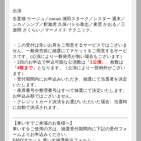
出演
生姜猫 ケージュ／cacao 浦田スターク／シスター 週末／
シカノシンプ／釈迦虎 久保バトル泰志／東雲 かおる／三
遊間 さくらい／マーメイド テクニック。
・この受付は良いお席をご用意するサービスではございま
せん。一般発売前に抽選にてチケットをご用意するサービ
スです。(公演により一般発売が無い場合もございます）
・1回のお申込で申込可能な公演数は『
1公演
』、枚数は
『
4枚まで
』となります。（公演により一部例外がござい
ます）
・受付期間内にお申込みいただき、抽選にて当選者を決定
いたします。
・座席番号や整理番号はすべて抽選にて決定いたします。
お申込み順ではございません。
・クレジットカード決済をお選びいただいた場合、当選時
に自動で決済されます。
【車いすでご来場のお客様へ】
車いすをご使用の方は、抽選受付期間内に下記の受付フォ
ームよりお申込みください。
FANYチケット 車いす抽選申込フォーム：