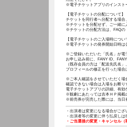
※電子チケットアプリのインスト
【電子チケットの分配について】
チケットを同行者へ分配する場合
※チケットを分配せず、ご一緒に
※チケットの分配方法は、FAQ
【電子チケットのご入場時につい
※電子チケットの発券開始日時は公
※ご登録いただいた「氏名」が電
お申し込み前に、FANY ID、
（既存会員の方は「配送先氏名」
プロフィールの修正を行った場合
※ご本人確認をさせていただく場
確認できない場合は入場をお断り
電子チケットアプリの詳細、有効
※観劇にあたっては吉本ＨＰ掲載の
※前売券が完売した際には、当日
・出演者は変更になる場合がござ
・出演者等の変更に伴う払戻しは
・ご当選後の変更・キャンセル（