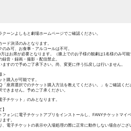
ラクーンよしもと劇場ホームページでご確認ください。
カード決済のみとなります。
クのみ可、お食事・アルコールは不可。
上の方はお席が必要となります。（膝上でのお子様の観劇は1名様のみ可能
の録音・録画・撮影・配信禁止。
いますので予めご了承下さい。尚、変更に伴う払戻しは行いません。
様＞
ット購入が可能です。
AQ「座席選択でのチケット購入方法を教えてください。」をご確認くだ
択できません。予めご了承ください。
電子チケット」のみとなります。
て】
トフォンに電子チケットアプリをインストールし、FANYチケットマイ
ります。
り、電子チケットの表示や入場処理の際に正常に動作しない場合がござ