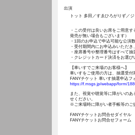
出演
トット 多田／すゑひろがりず／
・この受付は良いお席をご用意す
発売が無い場合もございます）
・1回のお申込で申込可能な公演
・受付期間内にお申込みいただき
・座席番号や整理番号はすべて抽
・クレジットカード決済をお選び
【車いすでご来場のお客様へ】
車いすをご使用の方は、抽選受付
FANYチケット 車いす抽選申込フ
https://f.msgs.jp/webapp/form/1
また、視覚や聴覚等に障がいのあ
せください。
※ご来場時に障がい者手帳等のご
FANYチケットお問合せダイヤル 05
FANYチケットお問合せフォー