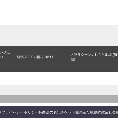
ング会
大宮ラクーンよしもと劇場 (埼
ロ・
開場 20:20 / 開演 20:30
県)
・
約
プライバシーポリシー
特商法の表記
チケット販売及び観劇約款
反社会