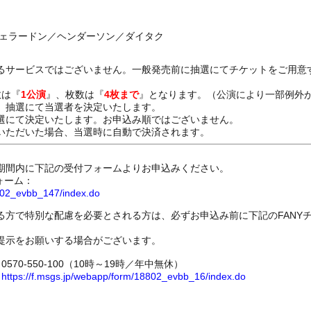
ジェラードン／ヘンダーソン／ダイタク
るサービスではございません。一般発売前に抽選にてチケットをご用意
数は『
1公演
』、枚数は『
4枚まで
』となります。（公演により一部例外
、抽選にて当選者を決定いたします。
選にて決定いたします。お申込み順ではございません。
いただいた場合、当選時に自動で決済されます。
期間内に下記の受付フォームよりお申込みください。
ォーム：
8802_evbb_147/index.do
る方で特別な配慮を必要とされる方は、必ずお申込み前に下記のFANY
提示をお願いする場合がございます。
70-550-100（10時～19時／年中無休）
ム
https://f.msgs.jp/webapp/form/18802_evbb_16/index.do