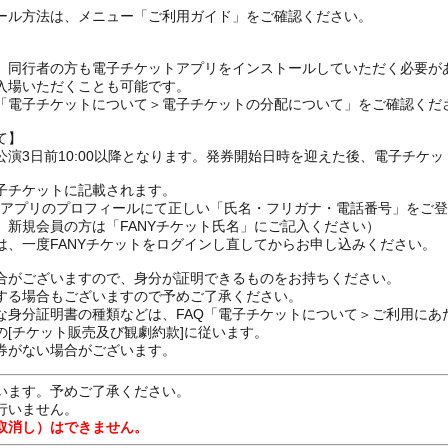
ール方法は、メニュー「ご利用ガイド」をご確認ください。
、同行者の方も電子チケットアプリをインストールしていただく必要が
入場いただくことも可能です。
の「電子チケットについて＞電子チケットの分配について」をご確認くだ
て】
演3日前10:00以降となります。発券開始日時を迎えた後、電子チケ
子チケットに記載されます。
FANYアプリのプロフィールにて正しい「氏名・フリガナ・電話番号」を
、新規会員の方は「FANYチケット氏名」にご記入ください）
は、一度FANYチケットをログインし直してからお申し込みください
合がございますので、身分が証明できるものをお持ちください。
する場合もございますので予めご了承ください。
な身分証明書の種類などは、FAQ「電子チケットについて＞ご利用にあ
[チケット販売及び観劇約款]に従います。
券がない場合がございます。
います。予めご了承ください。
行いません。
取消し）はできません。