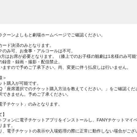
ラクーンよしもと劇場ホームページでご確認ください。
カード決済のみとなります。
クのみ可、お食事・アルコールは不可。
上の方はお席が必要となります。（膝上でのお子様の観劇は1名様のみ可能
の録音・録画・撮影・配信禁止。
いますので予めご了承下さい。尚、変更に伴う払戻しは行いません。
様＞
ット購入が可能です。
AQ「座席選択でのチケット購入方法を教えてください。」をご確認くだ
択できません。予めご了承ください。
電子チケット」のみとなります。
て】
トフォンに電子チケットアプリをインストールし、FANYチケットマイ
ります。
り、電子チケットの表示や入場処理の際に正常に動作しない場合がござ