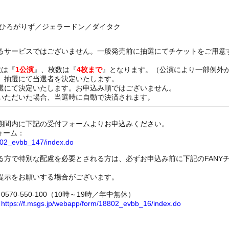
ゑひろがりず／ジェラードン／ダイタク
るサービスではございません。一般発売前に抽選にてチケットをご用意
数は『
1公演
』、枚数は『
4枚まで
』となります。（公演により一部例外
、抽選にて当選者を決定いたします。
選にて決定いたします。お申込み順ではございません。
いただいた場合、当選時に自動で決済されます。
期間内に下記の受付フォームよりお申込みください。
ォーム：
8802_evbb_147/index.do
る方で特別な配慮を必要とされる方は、必ずお申込み前に下記のFANY
提示をお願いする場合がございます。
70-550-100（10時～19時／年中無休）
ム
https://f.msgs.jp/webapp/form/18802_evbb_16/index.do