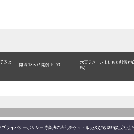
子安と
大宮ラクーンよしもと劇場 (埼
開場 18:50 / 開演 19:00
県)
約
プライバシーポリシー
特商法の表記
チケット販売及び観劇約款
反社会