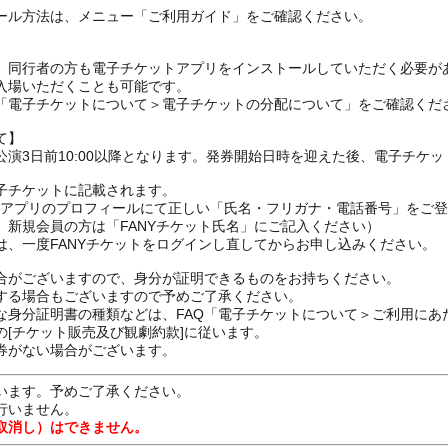
ール方法は、メニュー「ご利用ガイド」をご確認ください。
、同行者の方も電子チケットアプリをインストールしていただく必要が
入場いただくことも可能です。
の「電子チケットについて＞電子チケットの分配について」をご確認くだ
て】
演3日前10:00以降となります。発券開始日時を迎えた後、電子チケ
子チケットに記載されます。
FANYアプリのプロフィールにて正しい「氏名・フリガナ・電話番号」を
、新規会員の方は「FANYチケット氏名」にご記入ください）
は、一度FANYチケットをログインし直してからお申し込みください
合がございますので、身分が証明できるものをお持ちください。
する場合もございますので予めご了承ください。
な身分証明書の種類などは、FAQ「電子チケットについて＞ご利用にあ
[チケット販売及び観劇約款]に従います。
券がない場合がございます。
います。予めご了承ください。
行いません。
取消し）はできません。