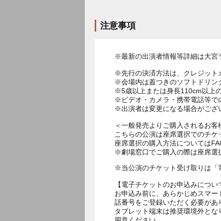
注意事項
※最新の出演者情報等詳細は大宮
※先行の決済方法は、クレジット
※会場内は蓋つきのソフトドリン
※5歳以上または身長110cm以
※ビデオ・カメラ・携帯電話等で
※出演者は変更になる場合がござ
＜一般発売よりご購入されるお客
こちらの公演は座席選択でのチケ
座席選択の購入方法についてはF
※劇場窓口でご購入の際は座席選
※当公演のチケット受け取りは「
【電子チケットのお申込みについ
お申込み前に、あらかじめスマー
話番号をご登録いただく必要があ
タブレット端末は推奨環境外とな
用意ください。