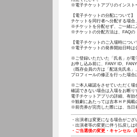
※電子チケットアプリのインスト
【電子チケットの分配について】
チケットを同行者へ分配する場合
※チケットを分配せず、ご一緒に
※チケットの分配方法は、FAQ
【電子チケットのご入場時につい
※電子チケットの発券開始日時は公
※ご登録いただいた「氏名」が電
お申し込み前に、FANY ID、
（既存会員の方は「配送先氏名」
プロフィールの修正を行った場合
※ご本人確認をさせていただく場
確認できない場合は入場をお断り
電子チケットアプリの詳細、有効
※観劇にあたっては吉本ＨＰ掲載の
※前売券が完売した際には、当日
・出演者は変更になる場合がござ
・出演者等の変更に伴う払戻しは
・ご当選後の変更・キャンセル（