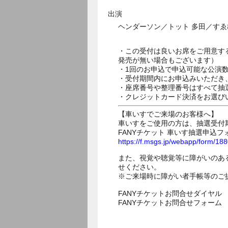
出演
ヘンダーソン／トット 多田／す
・この受付は良いお席をご用意す
発売が無い場合もございます）
・1回のお申込で申込可能な公演
・受付期間内にお申込みいただき
・座席番号や整理番号はすべて抽
・クレジットカード決済をお選び
【車いすでご来場のお客様へ】
車いすをご使用の方は、抽選受付
FANYチケット 車いす抽選申込フ
https://f.msgs.jp/webapp/form/1
また、視覚や聴覚等に障がいのあ
せください。
※ご来場時に障がい者手帳等のご
FANYチケットお問合せダイヤル 05
FANYチケットお問合せフォー