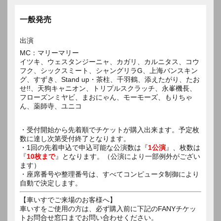
一般発売
出演
MC：マリーマリー
イツキ、ウェスタンジーニャ、カガリ、カルニタス、コウ
フク、シックスミート、シャングリラG、上海バンスキン
グ、すずき、Stand up・茶柱、千羽鶴、添えたがり、たお
せ!!、天狗キャニオン、トリプルスクラッチ、永峯機長、
フローズンミヤビ、まおにゃん、モーモーズ、もりちゃ
ん、薬師寺、ユニコ
・受付開始から先着順でチケットが購入出来ます。予定枚
数に達し次第受付終了となります。
・1回の先着申込で申込可能な公演数は『
1公演
』、枚数は
『
10枚まで
』となります。（公演により一部例外がござい
ます）
・座席番号や整理番号は、すべてコンピュータ制御により
自動で決定します。
【車いすでご来場のお客様へ】
車いすをご使用の方は、必ず購入前に下記のFANYチケッ
トお問合せ窓口までお問い合わせください。