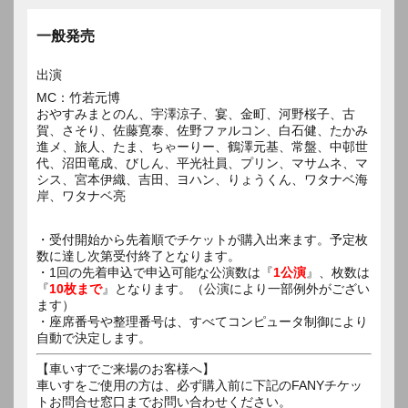
一般発売
出演
MC：竹若元博
おやすみまとのん、宇澤涼子、宴、金町、河野桜子、古
賀、さそり、佐藤寛泰、佐野ファルコン、白石健、たかみ
進メ、旅人、たま、ちゃーりー、鶴澤元基、常盤、中邨世
代、沼田竜成、びしん、平光社員、プリン、マサムネ、マ
シス、宮本伊織、吉田、ヨハン、りょうくん、ワタナベ海
岸、ワタナベ亮
・受付開始から先着順でチケットが購入出来ます。予定枚
数に達し次第受付終了となります。
・1回の先着申込で申込可能な公演数は『
1公演
』、枚数は
『
10枚まで
』となります。（公演により一部例外がござい
ます）
・座席番号や整理番号は、すべてコンピュータ制御により
自動で決定します。
【車いすでご来場のお客様へ】
車いすをご使用の方は、必ず購入前に下記のFANYチケッ
トお問合せ窓口までお問い合わせください。