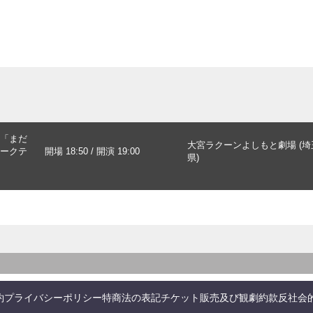
「まだ
大宮ラクーンよしもと劇場 (埼
ークテ
開場 18:50 / 開演 19:00
県)
約
プライバシーポリシー
特商法の表記
チケット販売及び観劇約款
反社会