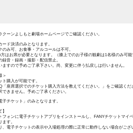
ラクーンよしもと劇場ホームページでご確認ください。
カード決済のみとなります。
クのみ可、お食事・アルコールは不可。
上の方はお席が必要となります。（膝上でのお子様の観劇は1名様のみ可能
の録音・録画・撮影・配信禁止。
いますので予めご了承下さい。尚、変更に伴う払戻しは行いません。
様＞
ット購入が可能です。
AQ「座席選択でのチケット購入方法を教えてください。」をご確認くだ
択できません。予めご了承ください。
電子チケット」のみとなります。
て】
トフォンに電子チケットアプリをインストールし、FANYチケットマイ
ります。
り、電子チケットの表示や入場処理の際に正常に動作しない場合がござ