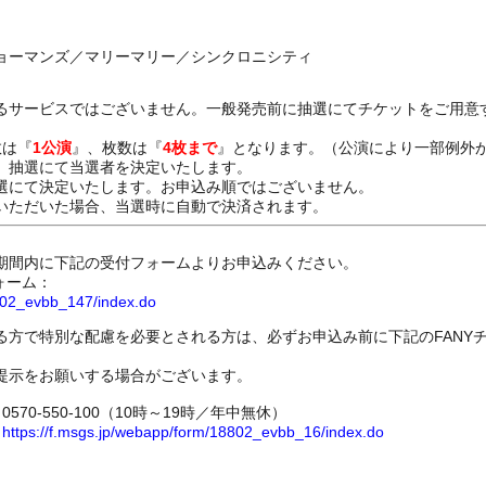
ョーマンズ／マリーマリー／シンクロニシティ
るサービスではございません。一般発売前に抽選にてチケットをご用意
数は『
1公演
』、枚数は『
4枚まで
』となります。（公演により一部例外
、抽選にて当選者を決定いたします。
選にて決定いたします。お申込み順ではございません。
いただいた場合、当選時に自動で決済されます。
期間内に下記の受付フォームよりお申込みください。
ォーム：
8802_evbb_147/index.do
る方で特別な配慮を必要とされる方は、必ずお申込み前に下記のFANY
提示をお願いする場合がございます。
70-550-100（10時～19時／年中無休）
ム
https://f.msgs.jp/webapp/form/18802_evbb_16/index.do