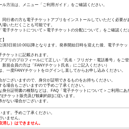
ール方法は、メニュー「ご利用ガイド」をご確認ください。
、同行者の方も電子チケットアプリをインストールしていただく必要が
入場いただくことも可能です。
の「電子チケットについて＞電子チケットの分配について」をご確認くだ
て】
演3日前10:00以降となります。発券開始日時を迎えた後、電子チケ
子チケットに記載されます。
FANYアプリのプロフィールにて正しい「氏名・フリガナ・電話番号」を
、新規会員の方は「FANYチケット氏名」にご記入ください）
は、一度FANYチケットをログインし直してからお申し込みください
合がございますので、身分が証明できるものをお持ちください。
する場合もございますので予めご了承ください。
な身分証明書の種類などは、FAQ「電子チケットについて＞ご利用にあ
[チケット販売及び観劇約款]に従います。
券がない場合がございます。
います。予めご了承ください。
行いません。
取消し）はできません。