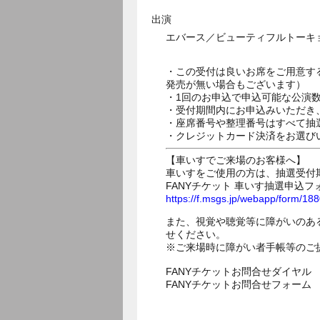
出演
エバース／ビューティフルトーキ
・この受付は良いお席をご用意す
発売が無い場合もございます）
・1回のお申込で申込可能な公演
・受付期間内にお申込みいただき
・座席番号や整理番号はすべて抽
・クレジットカード決済をお選び
【車いすでご来場のお客様へ】
車いすをご使用の方は、抽選受付
FANYチケット 車いす抽選申込フ
https://f.msgs.jp/webapp/form/1
また、視覚や聴覚等に障がいのあ
せください。
※ご来場時に障がい者手帳等のご
FANYチケットお問合せダイヤル 05
FANYチケットお問合せフォー