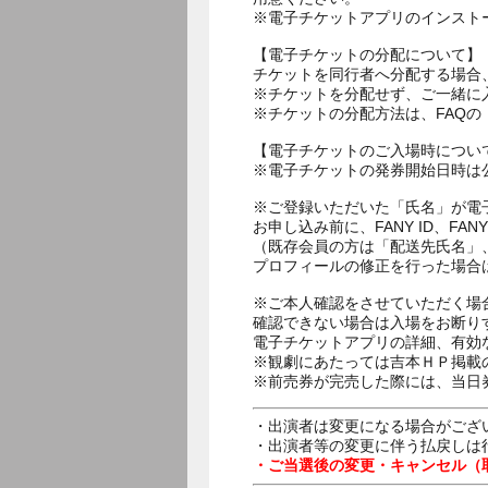
※電子チケットアプリのインスト
【電子チケットの分配について】
チケットを同行者へ分配する場合
※チケットを分配せず、ご一緒に
※チケットの分配方法は、FAQ
【電子チケットのご入場時につい
※電子チケットの発券開始日時は公
※ご登録いただいた「氏名」が電
お申し込み前に、FANY ID、
（既存会員の方は「配送先氏名」
プロフィールの修正を行った場合
※ご本人確認をさせていただく場
確認できない場合は入場をお断り
電子チケットアプリの詳細、有効
※観劇にあたっては吉本ＨＰ掲載の
※前売券が完売した際には、当日
・出演者は変更になる場合がござ
・出演者等の変更に伴う払戻しは
・ご当選後の変更・キャンセル（