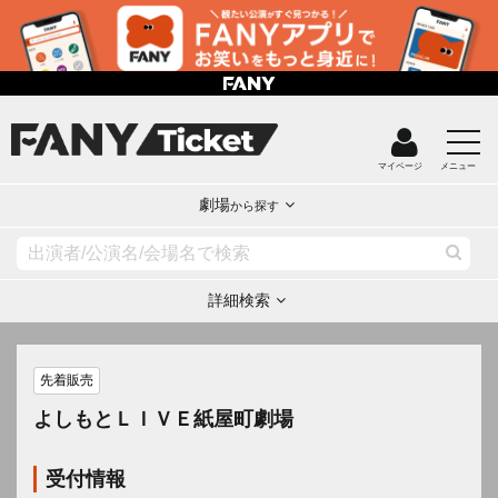
マイページ
メニュー
劇場
から探す
詳細検索
先着販売
よしもとＬＩＶＥ紙屋町劇場
受付情報