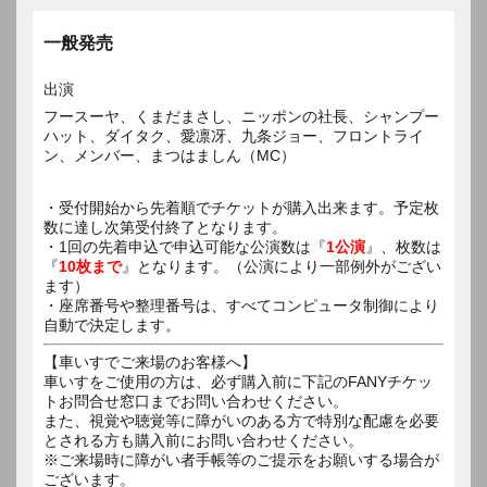
一般発売
出演
フースーヤ、くまだまさし、ニッポンの社長、シャンプー
ハット、ダイタク、愛凛冴、九条ジョー、フロントライ
ン、メンバー、まつはましん（MC）
・受付開始から先着順でチケットが購入出来ます。予定枚
数に達し次第受付終了となります。
・1回の先着申込で申込可能な公演数は『
1公演
』、枚数は
『
10枚まで
』となります。（公演により一部例外がござい
ます）
・座席番号や整理番号は、すべてコンピュータ制御により
自動で決定します。
【車いすでご来場のお客様へ】
車いすをご使用の方は、必ず購入前に下記のFANYチケッ
トお問合せ窓口までお問い合わせください。
また、視覚や聴覚等に障がいのある方で特別な配慮を必要
とされる方も購入前にお問い合わせください。
※ご来場時に障がい者手帳等のご提示をお願いする場合が
ございます。