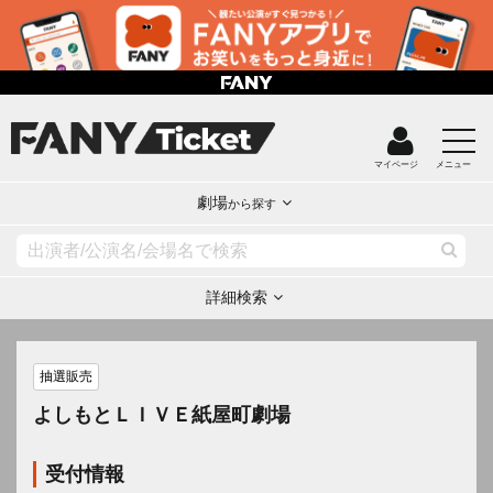
マイページ
メニュー
劇場
から探す
詳細検索
抽選販売
よしもとＬＩＶＥ紙屋町劇場
受付情報