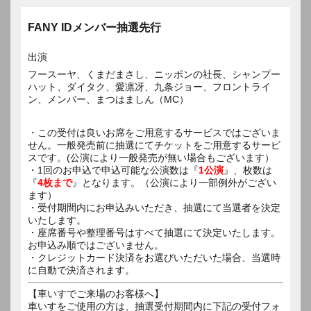
FANY IDメンバー抽選先行
出演
フースーヤ、くまだまさし、ニッポンの社長、シャンプー
ハット、ダイタク、愛凛冴、九条ジョー、フロントライ
ン、メンバー、まつはましん（MC）
・この受付は良いお席をご用意するサービスではございま
せん。一般発売前に抽選にてチケットをご用意するサービ
スです。(公演により一般発売が無い場合もございます）
・1回のお申込で申込可能な公演数は『
1公演
』、枚数は
『
4枚まで
』となります。（公演により一部例外がござい
ます）
・受付期間内にお申込みいただき、抽選にて当選者を決定
いたします。
・座席番号や整理番号はすべて抽選にて決定いたします。
お申込み順ではございません。
・クレジットカード決済をお選びいただいた場合、当選時
に自動で決済されます。
【車いすでご来場のお客様へ】
車いすをご使用の方は、抽選受付期間内に下記の受付フォ