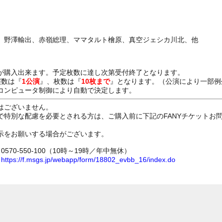
、野澤輸出、赤嶺総理、ママタルト檜原、真空ジェシカ川北、他
が購入出来ます。予定枚数に達し次第受付終了となります。
演数は『
1公演
』、枚数は『
10枚まで
』となります。（公演により一部例
コンピュータ制御により自動で決定します。
はございません。
で特別な配慮を必要とされる方は、ご購入前に下記のFANYチケットお
示をお願いする場合がございます。
70-550-100（10時～19時／年中無休）
ム
https://f.msgs.jp/webapp/form/18802_evbb_16/index.do