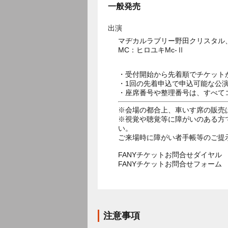
一般発売
出演
マヂカルラブリー野田クリスタル
MC：ヒロユキMc-Ⅱ
・受付開始から先着順でチケット
・1回の先着申込で申込可能な公
・座席番号や整理番号は、すべて
※会場の都合上、車いす席の販売
※視覚や聴覚等に障がいのある方
い。
ご来場時に障がい者手帳等のご提
FANYチケットお問合せダイヤル 05
FANYチケットお問合せフォー
注意事項