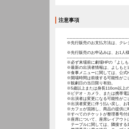
注意事項
-------------------------------------------
※先行販売のお支払方法は、クレ
※先行販売のお申込みは、お1人
-------------------------------------------
※必ず来場前に劇場HPの『よし
※最新の出演者情報は、よしもと
※食事メニューに関しては、公式HPのお食事ペ
※開場時間は前後する可能性がご
※観劇日の当日限り有効。
※5歳以上または身長110cm以
※ビデオ・カメラ、または携帯電
※出演者は変更になる可能性がご
※出演者変更に伴う払い戻し、お
※カフェが混雑し、商品の提供に
※すべてのチケットが整理番号付
※座席について、座席レイアウト
テーブルに関しては、隣接する席