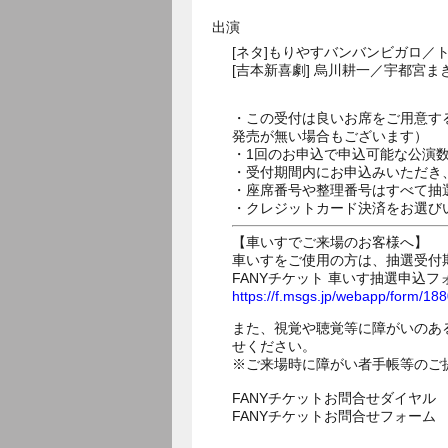
出演
[ネタ]もりやすバンバンビガロ／トット
[吉本新喜劇] 烏川耕一／宇都宮
・この受付は良いお席をご用意す
発売が無い場合もございます）
・1回のお申込で申込可能な公演
・受付期間内にお申込みいただき
・座席番号や整理番号はすべて抽
・クレジットカード決済をお選び
【車いすでご来場のお客様へ】
車いすをご使用の方は、抽選受付
FANYチケット 車いす抽選申込フ
https://f.msgs.jp/webapp/form/1
また、視覚や聴覚等に障がいのあ
せください。
※ご来場時に障がい者手帳等のご
FANYチケットお問合せダイヤル 05
FANYチケットお問合せフォー