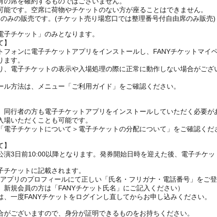
有の席を確約するものではございません。
可能です。空席に荷物やチケットのない方が座ることはできません。
EB)のみの販売です。(チケット売り場窓口では整理番号付自由席のみ販売)
電子チケット」のみとなります。
て】
トフォンに電子チケットアプリをインストールし、FANYチケットマイ
ります。
り、電子チケットの表示や入場処理の際に正常に動作しない場合がござ
ール方法は、メニュー「ご利用ガイド」をご確認ください。
、同行者の方も電子チケットアプリをインストールしていただく必要が
入場いただくことも可能です。
の「電子チケットについて＞電子チケットの分配について」をご確認くだ
て】
演3日前10:00以降となります。発券開始日時を迎えた後、電子チケ
子チケットに記載されます。
FANYアプリのプロフィールにて正しい「氏名・フリガナ・電話番号」を
、新規会員の方は「FANYチケット氏名」にご記入ください）
は、一度FANYチケットをログインし直してからお申し込みください
合がございますので、身分が証明できるものをお持ちください。