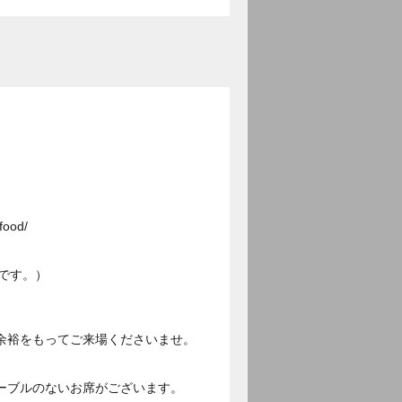
ood/
です。）
余裕をもってご来場くださいませ。
ーブルのないお席がございます。