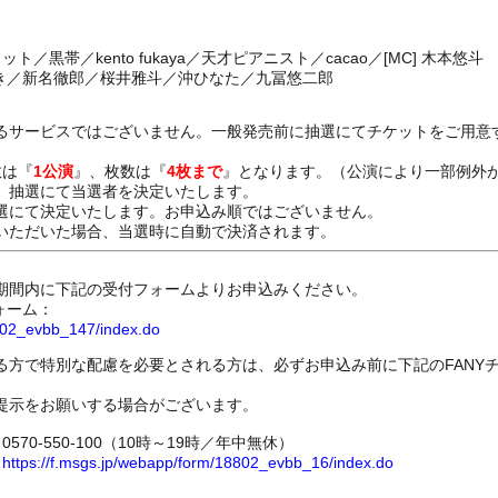
／黒帯／kento fukaya／天才ピアニスト／cacao／[MC] 木本悠斗
まき／新名徹郎／桜井雅斗／沖ひなた／九冨悠二郎
るサービスではございません。一般発売前に抽選にてチケットをご用意
数は『
1公演
』、枚数は『
4枚まで
』となります。（公演により一部例外
、抽選にて当選者を決定いたします。
選にて決定いたします。お申込み順ではございません。
いただいた場合、当選時に自動で決済されます。
期間内に下記の受付フォームよりお申込みください。
ォーム：
8802_evbb_147/index.do
る方で特別な配慮を必要とされる方は、必ずお申込み前に下記のFANY
提示をお願いする場合がございます。
70-550-100（10時～19時／年中無休）
ム
https://f.msgs.jp/webapp/form/18802_evbb_16/index.do