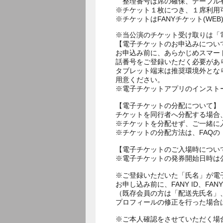
整理番号は席の確保、テーブル
※チケット１枚につき、１席利用
※チケットはFANYチケット(W
※当公演のチケット受け取りは「
【電子チケットのお申込みについ
お申込み前に、あらかじめスマー
話番号をご登録いただく必要があ
タブレット端末は推奨環境外とな
用意ください。
※電子チケットアプリのインスト
【電子チケットの分配について】
チケットを同行者へ分配する場合
※チケットを分配せず、ご一緒に
※チケットの分配方法は、FAQ
【電子チケットのご入場時につい
※電子チケットの発券開始日時は公
※ご登録いただいた「氏名」が電
お申し込み前に、FANY ID、
（既存会員の方は「配送先氏名」
プロフィールの修正を行った場合
※ご本人確認をさせていただく場