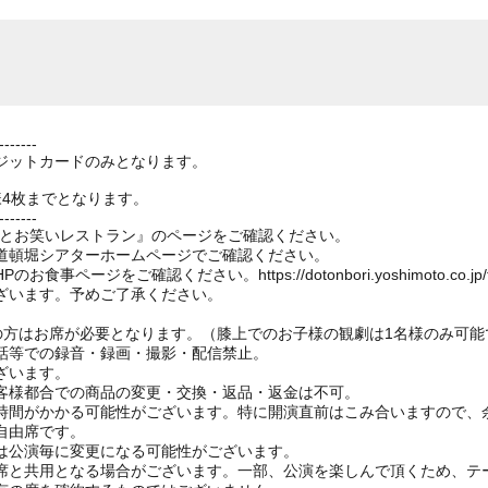
-------
ジットカードのみとなります。
様4枚までとなります。
-------
もとお笑いレストラン』のページをご確認ください。
道頓堀シアターホームページでご確認ください。
ージをご確認ください。https://dotonbori.yoshimoto.co.jp/f
ざいます。予めご了承ください。
上の方はお席が必要となります。（膝上でのお子様の観劇は1名様のみ可能
話等での録音・録画・撮影・配信禁止。
ざいます。
客様都合での商品の変更・交換・返品・返金は不可。
時間がかかる可能性がございます。特に開演直前はこみ合いますので、
自由席です。
は公演毎に変更になる可能性がございます。
と共用となる場合がございます。一部、公演を楽しんで頂くため、テ