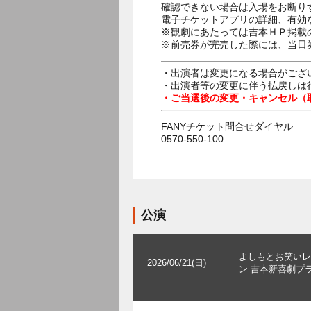
確認できない場合は入場をお断り
電子チケットアプリの詳細、有効
※観劇にあたっては吉本ＨＰ掲載の
※前売券が完売した際には、当日
・出演者は変更になる場合がござ
・出演者等の変更に伴う払戻しは
・ご当選後の変更・キャンセル（
FANYチケット問合せダイヤル
0570-550-100
公演
よしもとお笑いレ
2026/06/21(日)
ン 吉本新喜劇プ