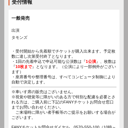
受付情報
一般発売
出演
タモンズ
・受付開始から先着順でチケットが購入出来ます。予定枚
数に達し次第受付終了となります。
・1回の先着申込で申込可能な公演数は『
1公演
』、枚数は
『
10枚まで
』となります。（公演により一部例外がござい
ます）
・座席番号や整理番号は、すべてコンピュータ制御により
自動で決定します。
※車いす席の販売はございません。
※視覚や聴覚等に障がいのある方で特別な配慮を必要とさ
れる方は、ご購入前に下記のFANYチケットお問合せ窓口
までお問い合わせください。
ご来場時に障がい者手帳等のご提示をお願いする場合が
ございます。
FANYチケットお問合せダイヤル 0570-550-100（10時～