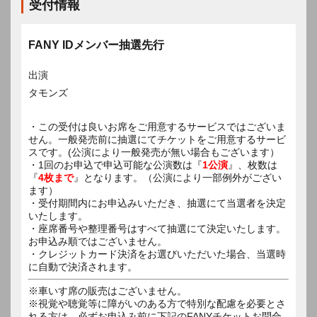
受付情報
FANY IDメンバー抽選先行
出演
タモンズ
・この受付は良いお席をご用意するサービスではございま
せん。一般発売前に抽選にてチケットをご用意するサービ
スです。(公演により一般発売が無い場合もございます）
・1回のお申込で申込可能な公演数は『
1公演
』、枚数は
『
4枚まで
』となります。（公演により一部例外がござい
ます）
・受付期間内にお申込みいただき、抽選にて当選者を決定
いたします。
・座席番号や整理番号はすべて抽選にて決定いたします。
お申込み順ではございません。
・クレジットカード決済をお選びいただいた場合、当選時
に自動で決済されます。
※車いす席の販売はございません。
※視覚や聴覚等に障がいのある方で特別な配慮を必要とさ
れる方は、必ずお申込み前に下記のFANYチケットお問合