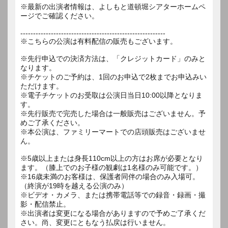
※最新の出演者情報は、よしもと道頓堀シアターホームペ
ージでご確認ください。
---------------------------------------------------------
※こちらの公演は有料配信の販売もございます。
※先行申込での決済方法は、「クレジットカード」のみと
なります。
※チケットのご予約は、1回のお申込で2枚までお申込みい
ただけます。
※電子チケットのお受取は公演日当日10:00以降となりま
す。
※先行販売で完売した場合は一般販売はございません。予
めご了承ください。
※本公演は、ファミリーマートでの店頭販売はございませ
ん。
※5歳以上または身長110cm以上の方はお席が必要となり
ます。（膝上でのお子様の観劇は1名様のみ可能です。）
※16歳未満のお客様は、保護者同伴の場合のみ入場可。
（終演が19時を越える公演のみ）
※ビデオ・カメラ、または携帯電話等での録音・録画・撮
影・配信禁止。
※出演者は変更になる場合がありますので予めご了承くだ
さい。尚、変更にともなう払戻は行いません。