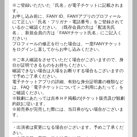
※ご登録いただいた「氏名」が電子チケットに記載されま
す。
お申し込み前に、FANY ID、FANYアプリのプロフィール
にて正しい「氏名・フリガナ・電話番号」をご登録されて
いるかご確認ください。（既存会員の方は「配送先氏
名」、新規会員の方は「FANYチケット氏名」にご記入く
ださい）
プロフィールの修正を行った場合は、一度FANYチケット
をログインし直してからお申し込みください。
※ご本人確認をさせていただく場合がございますので、身
分が証明できるものをお持ちください。
確認できない場合は入場をお断りする場合もございますの
で予めご了承ください。
電子チケットアプリの詳細、有効な身分証明書の種類など
は、FAQ「電子チケットについて＞ご利用にあたって」を
ご確認ください。
※観劇にあたっては吉本ＨＰ掲載の[チケット販売及び観劇
約款]に従います。
※前売券が完売した際には、当日券がない場合がございま
す。
・出演者は変更になる場合がございます。予めご了承くだ
さい。