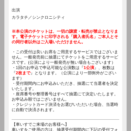
出演
カラタチ／シンクロニシティ
※本公演のチケットは、一切の譲渡・転売が禁止となりま
す。電子チケットに印字される「購入者氏名」ご本人とそ
の同行者以外はご入場いただけません。
・この受付は良いお席をご用意するサービスではございま
せん。一般発売前に抽選にてチケットをご用意するサービ
スです。(公演により一般発売が無い場合もございます）
・1回のお申込で申込可能な公演数は『
1公演
』、枚数は
『
2枚まで
』となります。（公演により一部例外がござい
ます）
・受付期間内にお申込みいただき、抽選にて当選者を決定
いたします。
・座席番号や整理番号はすべて抽選にて決定いたします。
お申込み順ではございません。
・クレジットカード決済をお選びいただいた場合、当選時
に自動で決済されます。
【車いすでご来場のお客様へ】
車いすをご使用の方は、抽選受付期間内に下記の受付フォ