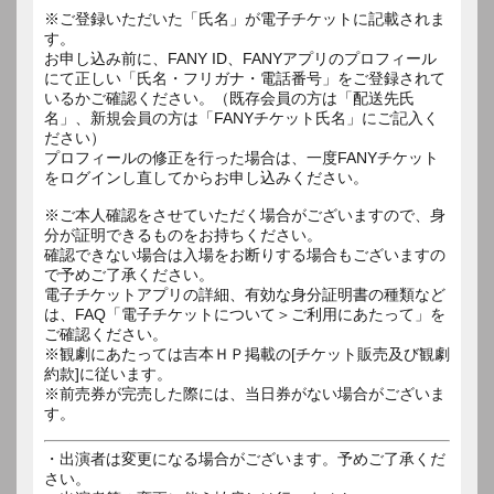
※ご登録いただいた「氏名」が電子チケットに記載されま
す。
お申し込み前に、FANY ID、FANYアプリのプロフィール
にて正しい「氏名・フリガナ・電話番号」をご登録されて
いるかご確認ください。（既存会員の方は「配送先氏
名」、新規会員の方は「FANYチケット氏名」にご記入く
ださい）
プロフィールの修正を行った場合は、一度FANYチケット
をログインし直してからお申し込みください。
※ご本人確認をさせていただく場合がございますので、身
分が証明できるものをお持ちください。
確認できない場合は入場をお断りする場合もございますの
で予めご了承ください。
電子チケットアプリの詳細、有効な身分証明書の種類など
は、FAQ「電子チケットについて＞ご利用にあたって」を
ご確認ください。
※観劇にあたっては吉本ＨＰ掲載の[チケット販売及び観劇
約款]に従います。
※前売券が完売した際には、当日券がない場合がございま
す。
・出演者は変更になる場合がございます。予めご了承くだ
さい。