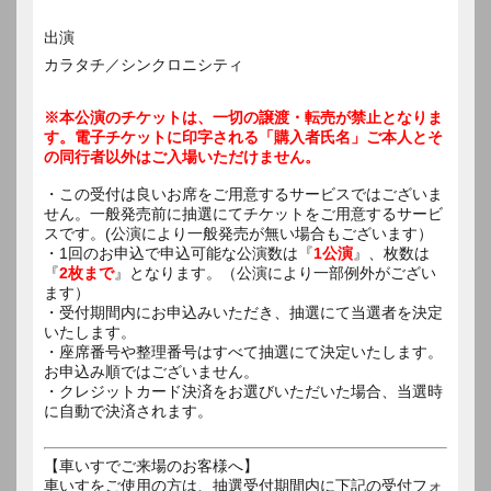
出演
カラタチ／シンクロニシティ
※本公演のチケットは、一切の譲渡・転売が禁止となりま
す。電子チケットに印字される「購入者氏名」ご本人とそ
の同行者以外はご入場いただけません。
・この受付は良いお席をご用意するサービスではございま
せん。一般発売前に抽選にてチケットをご用意するサービ
スです。(公演により一般発売が無い場合もございます）
・1回のお申込で申込可能な公演数は『
1公演
』、枚数は
『
2枚まで
』となります。（公演により一部例外がござい
ます）
・受付期間内にお申込みいただき、抽選にて当選者を決定
いたします。
・座席番号や整理番号はすべて抽選にて決定いたします。
お申込み順ではございません。
・クレジットカード決済をお選びいただいた場合、当選時
に自動で決済されます。
【車いすでご来場のお客様へ】
車いすをご使用の方は、抽選受付期間内に下記の受付フォ