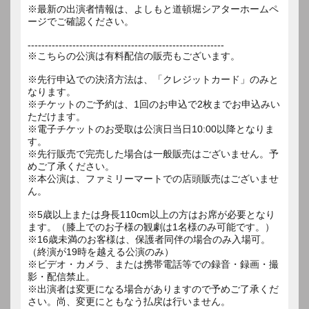
※最新の出演者情報は、よしもと道頓堀シアターホームペ
ージでご確認ください。
---------------------------------------------------------
※こちらの公演は有料配信の販売もございます。
※先行申込での決済方法は、「クレジットカード」のみと
なります。
※チケットのご予約は、1回のお申込で2枚までお申込みい
ただけます。
※電子チケットのお受取は公演日当日10:00以降となりま
す。
※先行販売で完売した場合は一般販売はございません。予
めご了承ください。
※本公演は、ファミリーマートでの店頭販売はございませ
ん。
※5歳以上または身長110cm以上の方はお席が必要となり
ます。（膝上でのお子様の観劇は1名様のみ可能です。）
※16歳未満のお客様は、保護者同伴の場合のみ入場可。
（終演が19時を越える公演のみ）
※ビデオ・カメラ、または携帯電話等での録音・録画・撮
影・配信禁止。
※出演者は変更になる場合がありますので予めご了承くだ
さい。尚、変更にともなう払戻は行いません。