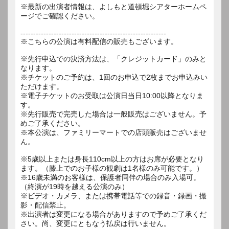
※最新の出演者情報は、よしもと道頓堀シアターホームペ
ージでご確認ください。
---------------------------------------------------------
※こちらの公演は有料配信の販売もございます。
※先行申込での決済方法は、「クレジットカード」のみと
なります。
※チケットのご予約は、1回のお申込で2枚までお申込みい
ただけます。
※電子チケットのお受取は公演日当日10:00以降となりま
す。
※先行販売で完売した場合は一般販売はございません。予
めご了承ください。
※本公演は、ファミリーマートでの店頭販売はございませ
ん。
※5歳以上または身長110cm以上の方はお席が必要となり
ます。（膝上でのお子様の観劇は1名様のみ可能です。）
※16歳未満のお客様は、保護者同伴の場合のみ入場可。
（終演が19時を越える公演のみ）
※ビデオ・カメラ、または携帯電話等での録音・録画・撮
影・配信禁止。
※出演者は変更になる場合がありますので予めご了承くだ
さい。尚、変更にともなう払戻は行いません。