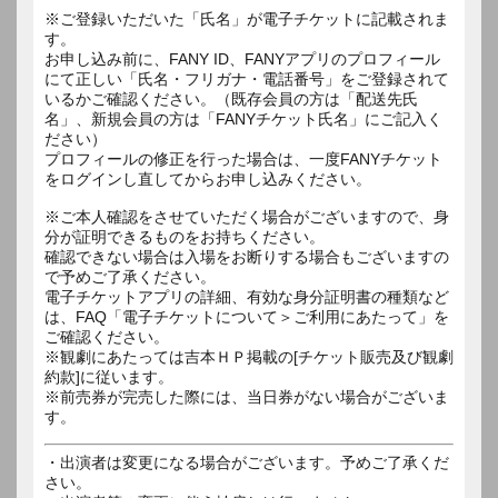
※ご登録いただいた「氏名」が電子チケットに記載されま
す。
お申し込み前に、FANY ID、FANYアプリのプロフィール
にて正しい「氏名・フリガナ・電話番号」をご登録されて
いるかご確認ください。（既存会員の方は「配送先氏
名」、新規会員の方は「FANYチケット氏名」にご記入く
ださい）
プロフィールの修正を行った場合は、一度FANYチケット
をログインし直してからお申し込みください。
※ご本人確認をさせていただく場合がございますので、身
分が証明できるものをお持ちください。
確認できない場合は入場をお断りする場合もございますの
で予めご了承ください。
電子チケットアプリの詳細、有効な身分証明書の種類など
は、FAQ「電子チケットについて＞ご利用にあたって」を
ご確認ください。
※観劇にあたっては吉本ＨＰ掲載の[チケット販売及び観劇
約款]に従います。
※前売券が完売した際には、当日券がない場合がございま
す。
・出演者は変更になる場合がございます。予めご了承くだ
さい。