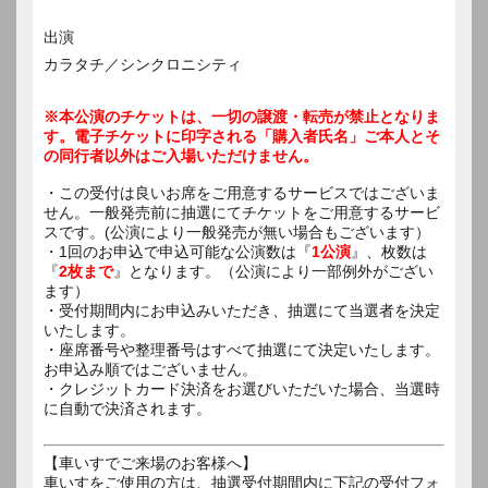
出演
カラタチ／シンクロニシティ
※本公演のチケットは、一切の譲渡・転売が禁止となりま
す。電子チケットに印字される「購入者氏名」ご本人とそ
の同行者以外はご入場いただけません。
・この受付は良いお席をご用意するサービスではございま
せん。一般発売前に抽選にてチケットをご用意するサービ
スです。(公演により一般発売が無い場合もございます）
・1回のお申込で申込可能な公演数は『
1公演
』、枚数は
『
2枚まで
』となります。（公演により一部例外がござい
ます）
・受付期間内にお申込みいただき、抽選にて当選者を決定
いたします。
・座席番号や整理番号はすべて抽選にて決定いたします。
お申込み順ではございません。
・クレジットカード決済をお選びいただいた場合、当選時
に自動で決済されます。
【車いすでご来場のお客様へ】
車いすをご使用の方は、抽選受付期間内に下記の受付フォ