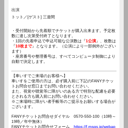
出演
トット／[ゲスト] 三遊間
・受付開始から先着順でチケットが購入出来ます。予定枚
数に達し次第受付終了となります。
・1回の先着申込で申込可能な公演数は『
1公演
』、枚数は
『
10枚まで
』となります。（公演により一部例外がござい
ます）
・座席番号や整理番号は、すべてコンピュータ制御により
自動で決定します。
【車いすでご来場のお客様へ】
車いすをご使用の方は、必ず購入前に下記のFANYチケッ
トお問合せ窓口までお問い合わせください。
また、視覚や聴覚等に障がいのある方で特別な配慮を必要
とされる方も購入前にお問い合わせください。
※ご来場時に障がい者手帳等のご提示をお願いする場合が
ございます。
FANYチケットお問合せダイヤル 0570-550-100（10時～
19時／年中無休）
FANYチケットお問合せフォーム
https://f.msgs.jp/webap