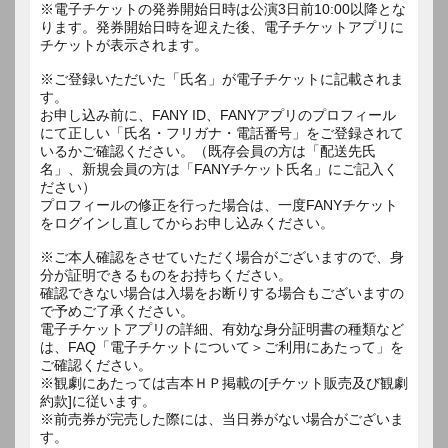
※電子チケットの発券開始日時は公演3日前10:00以降とな
ります。発券開始日時を迎えた後、電子チケットアプリに
チケットが表示されます。
※ご登録いただいた「氏名」が電子チケットに記載されま
す。
お申し込み前に、FANY ID、FANYアプリのプロフィール
にて正しい「氏名・フリガナ・電話番号」をご登録されて
いるかご確認ください。（既存会員の方は「配送先氏
名」、新規会員の方は「FANYチケット氏名」にご記入く
ださい）
プロフィールの修正を行った場合は、一度FANYチケット
をログインし直してからお申し込みください。
※ご本人確認をさせていただく場合がございますので、身
分が証明できるものをお持ちください。
確認できない場合は入場をお断りする場合もございますの
で予めご了承ください。
電子チケットアプリの詳細、有効な身分証明書の種類など
は、FAQ「電子チケットについて＞ご利用にあたって」を
ご確認ください。
※観劇にあたっては吉本ＨＰ掲載の[チケット販売及び観劇
約款]に従います。
※前売券が完売した際には、当日券がない場合がございま
す。