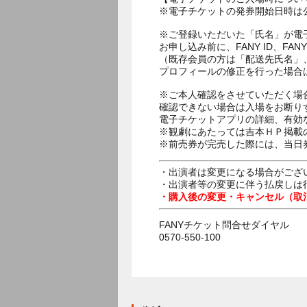
※電子チケットの発券開始日時は公
※ご登録いただいた「氏名」が電
お申し込み前に、FANY ID、
（既存会員の方は「配送先氏名」
プロフィールの修正を行った場合
※ご本人確認をさせていただく場
確認できない場合は入場をお断り
電子チケットアプリの詳細、有効
※観劇にあたっては吉本ＨＰ掲載の
※前売券が完売した際には、当日
・出演者は変更になる場合がござ
・出演者等の変更に伴う払戻しは
・購入後の変更・キャンセル（取
FANYチケット問合せダイヤル
0570-550-100