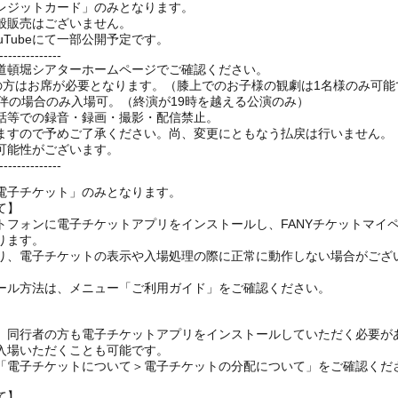
レジットカード」のみとなります。
般販売はございません。
Tubeにて一部公開予定です。
--------------
道頓堀シアターホームページでご確認ください。
上の方はお席が必要となります。（膝上でのお子様の観劇は1名様のみ可能
伴の場合のみ入場可。（終演が19時を越える公演のみ）
話等での録音・録画・撮影・配信禁止。
ますので予めご了承ください。尚、変更にともなう払戻は行いません。
可能性がございます。
--------------
電子チケット」のみとなります。
て】
トフォンに電子チケットアプリをインストールし、FANYチケットマイ
ります。
り、電子チケットの表示や入場処理の際に正常に動作しない場合がござ
ール方法は、メニュー「ご利用ガイド」をご確認ください。
、同行者の方も電子チケットアプリをインストールしていただく必要が
入場いただくことも可能です。
の「電子チケットについて＞電子チケットの分配について」をご確認くだ
て】