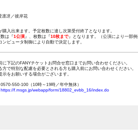
／愛凛冴／彼岸花
が購入出来ます。予定枚数に達し次第受付終了となります。
演数は『
1公演
』、枚数は『
10枚まで
』となります。（公演により一部例
コンピュータ制御により自動で決定します。
前に下記のFANYチケットお問合せ窓口までお問い合わせください。
る方で特別な配慮を必要とされる方も購入前にお問い合わせください。
提示をお願いする場合がございます。
70-550-100（10時～19時／年中無休）
ム
https://f.msgs.jp/webapp/form/18802_evbb_16/index.do