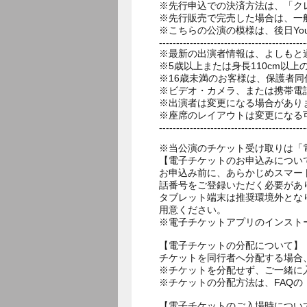
※先行申込での決済方法は、「ク
※先行販売で完売した場合は、一
※こちらの公演の模様は、後日You
-------------------------------------------
※最新の出演者情報は、よしもと
※5歳以上または身長110cm以
※16歳未満のお客様は、保護者同
※ビデオ・カメラ、または携帯電
※出演者は変更になる場合があり
※座席のレイアウトは変更になる
-------------------------------------------
※当公演のチケット受け取りは「
【電子チケットのお申込みについ
お申込み前に、あらかじめスマー
話番号をご登録いただく必要があ
タブレット端末は推奨環境外とな
用意ください。
※電子チケットアプリのインスト
【電子チケットの分配について】
チケットを同行者へ分配する場合
※チケットを分配せず、ご一緒に
※チケットの分配方法は、FAQ
【電子チケットのご入場時につい