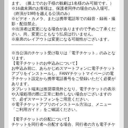
ます。（膝上でのお子様の観劇は1名様のみ可能です。）
※16歳未満のお客様は、保護者同伴の場合のみ入場可。
（終演が19時を越える公演のみ）
※ビデオ・カメラ、または携帯電話等での録音・録画・撮
影・配信禁止。
※出演者は変更になる場合がありますので予めご了承くだ
さい。尚、変更にともなう払戻は行いません。
※座席のレイアウトは変更になる可能性がございます。
---------------------------------------------------------
※当公演のチケット受け取りは「電子チケット」のみとな
ります。
【電子チケットのお申込みについて】
お申込み前に、あらかじめスマートフォンに電子チケット
アプリをインストールし、FANYチケットマイページの電
子チケット設定から携帯電話番号をご登録いただく必要が
あります。
タブレット端末は推奨環境外となり、電子チケットの表示
や入場処理の際に正常に動作しない場合がございますの
で、必ずスマートフォンをご用意ください。
※電子チケットアプリのインストール方法は、メニュー
「ご利用ガイド」をご確認ください。
【電子チケットの分配について】
チケットを同行者へ分配する場合、同行者の方も電子チケ