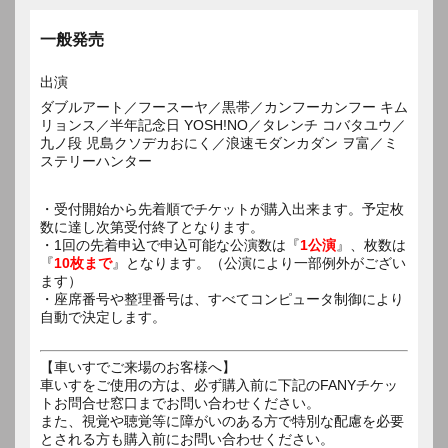
一般発売
出演
ダブルアート／フースーヤ／黒帯／カンフーカンフー キム
リョンス／半年記念日 YOSH!NO／タレンチ コバタユウ／
九ノ段 児島クソデカおにく／浪速モダンカダン ヲ富／ミ
ステリーハンター
・受付開始から先着順でチケットが購入出来ます。予定枚
数に達し次第受付終了となります。
・1回の先着申込で申込可能な公演数は『
1公演
』、枚数は
『
10枚まで
』となります。（公演により一部例外がござい
ます）
・座席番号や整理番号は、すべてコンピュータ制御により
自動で決定します。
【車いすでご来場のお客様へ】
車いすをご使用の方は、必ず購入前に下記のFANYチケッ
トお問合せ窓口までお問い合わせください。
また、視覚や聴覚等に障がいのある方で特別な配慮を必要
とされる方も購入前にお問い合わせください。