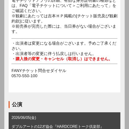
電子チケットアプリの詳細、有効な身分証明書の種類など
は、FAQ「電子チケットについて＞ご利用にあたって」を
ご確認ください。
※観劇にあたっては吉本ＨＰ掲載の[チケット販売及び観劇
約款]に従います。
※前売券が完売した際には、当日券がない場合がございま
す。
・出演者は変更になる場合がございます。予めご了承くだ
さい。
・出演者等の変更に伴う払戻しは行いません。
・購入後の変更・キャンセル（取消し）はできません。
FANYチケット問合せダイヤル
0570-550-100
公演
2026/06/05(金)
ダブルアートの12才協会『HARDCOREトーク倶楽部』