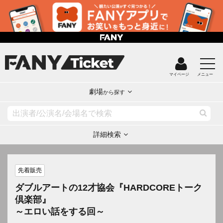
マイページ
メニュー
劇場
から探す
詳細検索
先着販売
ダブルアートの12才協会『HARDCOREトーク
倶楽部』
～エロい話をする回～