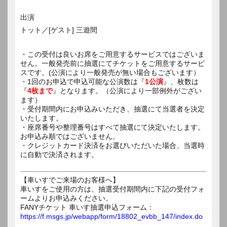
出演
トット／[ゲスト] 三遊間
・この受付は良いお席をご用意するサービスではございま
せん。一般発売前に抽選にてチケットをご用意するサービ
スです。(公演により一般発売が無い場合もございます）
・1回のお申込で申込可能な公演数は『
1公演
』、枚数は
『
4枚まで
』となります。（公演により一部例外がござい
ます）
・受付期間内にお申込みいただき、抽選にて当選者を決定
いたします。
・座席番号や整理番号はすべて抽選にて決定いたします。
お申込み順ではございません。
・クレジットカード決済をお選びいただいた場合、当選時
に自動で決済されます。
【車いすでご来場のお客様へ】
車いすをご使用の方は、抽選受付期間内に下記の受付フォ
ームよりお申込みください。
FANYチケット 車いす抽選申込フォーム：
https://f.msgs.jp/webapp/form/18802_evbb_147/index.do