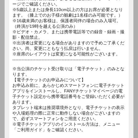
ージでご確認ください。
※5歳以上または身長110cm以上の方はお席が必要となり
ます。（膝上でのお子様の観劇は1名様のみ可能です。）
※16歳未満のお客様は、保護者同伴の場合のみ入場可。
（終演が19時を越える公演のみ）
※ビデオ・カメラ、または携帯電話等での録音・録画・撮
影・配信禁止。
※出演者は変更になる場合がありますので予めご了承くだ
さい。尚、変更にともなう払戻は行いません。
※座席のレイアウトは変更になる可能性がございます。
---------------------------------------------------------
※当公演のチケット受け取りは「電子チケット」のみとな
ります。
【電子チケットのお申込みについて】
お申込み前に、あらかじめスマートフォンに電子チケット
アプリをインストールし、FANYチケットマイページの電
子チケット設定から携帯電話番号をご登録いただく必要が
あります。
タブレット端末は推奨環境外となり、電子チケットの表示
や入場処理の際に正常に動作しない場合がございますの
で、必ずスマートフォンをご用意ください。
※電子チケットアプリのインストール方法は、メニュー
「ご利用ガイド」をご確認ください。