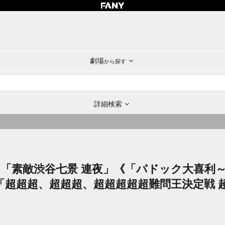
劇場
から探す
詳細検索
ts 「素敵渋谷七景 連夜」《「パドック大喜利
「超超超、超超超、超超超超超難問王決定戦 