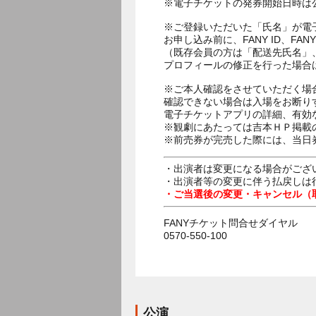
※電子チケットの発券開始日時は公
※ご登録いただいた「氏名」が電
お申し込み前に、FANY ID、
（既存会員の方は「配送先氏名」
プロフィールの修正を行った場合
※ご本人確認をさせていただく場
確認できない場合は入場をお断り
電子チケットアプリの詳細、有効
※観劇にあたっては吉本ＨＰ掲載の
※前売券が完売した際には、当日
・出演者は変更になる場合がござ
・出演者等の変更に伴う払戻しは
・ご当選後の変更・キャンセル（
FANYチケット問合せダイヤル
0570-550-100
公演