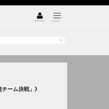
マイページ
メニュー
～
超チーム決戦」》