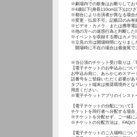
※劇場内での飲食はお断りしてお
※4歳以下(身長110cm以下)はひ
※都合により出演者が異なる場合
※変更・払戻不可。記載日のみ有
※ビデオ・カメラ、または携帯電
※他の方への迷惑行為と判断した
※イベントを収録する際はカメラ
※立見の方は開場時間になりまし
開場時に不在の場合は最後尾で
※当公演のチケット受け取りは「
【電子チケットのお申込みについ
お申込み前に、あらかじめスマー
話番号をご登録いただく必要があ
タブレット端末は推奨環境外とな
用意ください。
※電子チケットアプリのインスト
【電子チケットの分配について】
チケットを同行者へ分配する場合
※チケットを分配せず、ご一緒に
※チケットの分配方法は、FAQ
【電子チケットのご入場時につい