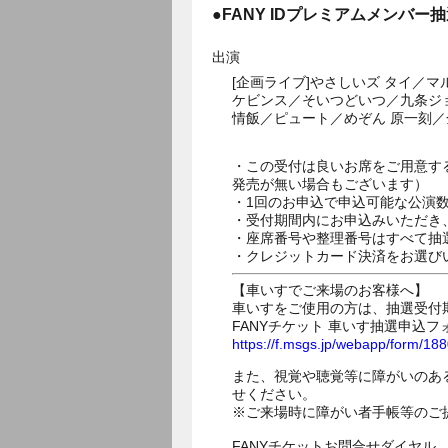
●FANY IDプレミアムメンバー
出演
[企画ライブ]やさしいズ タイ／マ
ケビンス／そいつどいつ／九条ジ
情飯／ピュート／めぞん 原一刻／
・この受付は良いお席をご用意す
発売が無い場合もございます）
・1回のお申込で申込可能な公演
・受付期間内にお申込みいただき
・座席番号や整理番号はすべて抽
・クレジットカード決済をお選び
【車いすでご来場のお客様へ】
車いすをご使用の方は、抽選受付
FANYチケット 車いす抽選申込フ
https://f.msgs.jp/webapp/form/1
また、視覚や聴覚等に障がいのあ
せください。
※ご来場時に障がい者手帳等のご
FANYチケットお問合せダイヤル 05