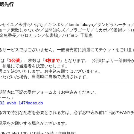
抽選先行
ルセイユ／今井らいぱち／キンボシ／kento fukaya／ダンビラムーチ
ョー／素敵じゃないか／世間知らズ／ブラゴーリ／ミカボ／9番街レトロ
金魚番長／ゼロカラン／伝書鳩／パピヨン 千葉恵
るサービスではございません。一般発売前に抽選にてチケットをご用意
数は『
1公演
』、枚数は『
4枚まで
』となります。（公演により一部例外
、抽選にて当選者を決定いたします。
選にて決定いたします。お申込み順ではございません。
いただいた場合、当選時に自動で決済されます。
期間内に下記の受付フォームよりお申込みください。
ォーム：
8802_evbb_147/index.do
る方で特別な配慮を必要とされる方は、必ずお申込み前に下記のFANY
提示をお願いする場合がございます。
70-550-100（10時～19時／年中無休）