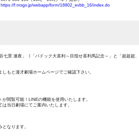
ム
https://f.msgs.jp/webapp/form/18802_evbb_16/index.do
「素敵渋谷七景 連夜」《「パドック大喜利～目指せ喜利馬記念～」と「超超超
よしもと漫才劇場ホームページでご確認下さい。
が閲覧可能！LINEの機能を使用いたします。
ては当日劇場にてご案内いたします。
みとなります。