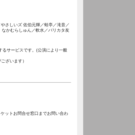
ョ／やさしいズ 佐伯元輝／蛙亭／滝音／
 なかむらしゅん／軟水／バリカタ友
するサービスです。(公演により一般
がございます）
チケットお問合せ窓口までお問い合わ