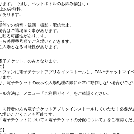
ります。（但し、ペットボトルのお飲み物は可）
ざ上のみ無料。
があります。
効。
話等での録音・録画・撮影・配信禁止。
場合はご退場頂く事があります。
に映る可能性があります。
たら整理番号順でご入場いただきます。
ご入場となる可能性があります。
電子チケット」のみとなります。
て】
トフォンに電子チケットアプリをインストールし、FANYチケットマイ
ります。
り、電子チケットの表示や入場処理の際に正常に動作しない場合がござ
ール方法は、メニュー「ご利用ガイド」をご確認ください。
、同行者の方も電子チケットアプリをインストールしていただく必要が
入場いただくことも可能です。
の「電子チケットについて＞電子チケットの分配について」をご確認くだ
て】