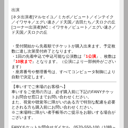
出演
[ネタ出演者]マルセイユ／ミカボ／ピュート／インテイク
／イワサキ／エグい速さ／ド天国／吉田たち／天ロクの丘
[コーナー出演者]MC：イワサキ／ピュート／エグい速さ／
ド天国／天ロクの丘
・受付開始から先着順でチケットが購入出来ます。予定枚
数に達し次第受付終了となります。
・1回の先着申込で申込可能な公演数は『
1公演
』、枚数は
『
10枚まで
』となります。（公演により一部例外がござい
ます）
・座席番号や整理番号は、すべてコンピュータ制御により
自動で決定します。
【車いすでご来場のお客様へ】
車いすをご使用の方は、必ず購入前に下記のFANYチケッ
トお問合せ窓口までお問い合わせください。
また、視覚や聴覚等に障がいのある方で特別な配慮を必要
とされる方も購入前にお問い合わせください。
※ご来場時に障がい者手帳等のご提示をお願いする場合が
ございます。
FANYチケットお問合せダイヤル 0570-550-100（10時～