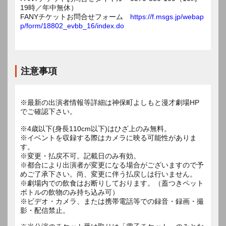
19時／年中無休）
FANYチケットお問合せフォーム
https://f.msgs.jp/webap
p/form/18802_evbb_16/index.do
注意事項
※最新の出演者情報等詳細は神保町よしもと漫才劇場HP
でご確認下さい。
※4歳以下(身長110cm以下)はひざ上のみ無料。
※イベントを収録する際はカメラに映る可能性がありま
す。
※変更・払戻不可。記載日のみ有効。
※都合により出演者が変更になる場合がございますので予
めご了承下さい。尚、変更に伴う払戻しは行いません。
※劇場内での飲食はお断りしております。（蓋つきペット
ボトルの飲物のみ持ち込み可）
※ビデオ・カメラ、または携帯電話等での録音・録画・撮
影・配信禁止。