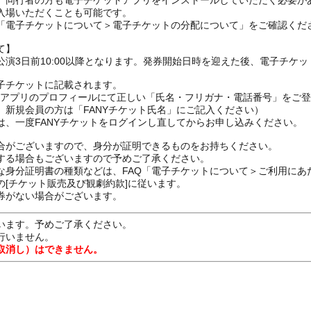
、同行者の方も電子チケットアプリをインストールしていただく必要が
入場いただくことも可能です。
の「電子チケットについて＞電子チケットの分配について」をご確認くだ
て】
演3日前10:00以降となります。発券開始日時を迎えた後、電子チケ
子チケットに記載されます。
FANYアプリのプロフィールにて正しい「氏名・フリガナ・電話番号」を
、新規会員の方は「FANYチケット氏名」にご記入ください）
は、一度FANYチケットをログインし直してからお申し込みください
合がございますので、身分が証明できるものをお持ちください。
する場合もございますので予めご了承ください。
な身分証明書の種類などは、FAQ「電子チケットについて＞ご利用にあ
[チケット販売及び観劇約款]に従います。
券がない場合がございます。
います。予めご了承ください。
行いません。
取消し）はできません。