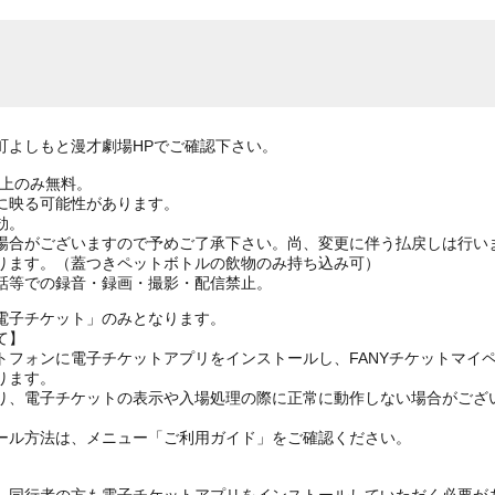
町よしもと漫才劇場HPでご確認下さい。
ざ上のみ無料。
に映る可能性があります。
効。
場合がございますので予めご了承下さい。尚、変更に伴う払戻しは行い
ります。（蓋つきペットボトルの飲物のみ持ち込み可）
話等での録音・録画・撮影・配信禁止。
電子チケット」のみとなります。
て】
トフォンに電子チケットアプリをインストールし、FANYチケットマイ
ります。
り、電子チケットの表示や入場処理の際に正常に動作しない場合がござ
ール方法は、メニュー「ご利用ガイド」をご確認ください。