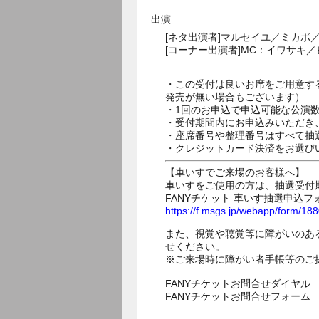
出演
[ネタ出演者]マルセイユ／ミカ
[コーナー出演者]MC：イワサキ
・この受付は良いお席をご用意す
発売が無い場合もございます）
・1回のお申込で申込可能な公演
・受付期間内にお申込みいただき
・座席番号や整理番号はすべて抽
・クレジットカード決済をお選び
【車いすでご来場のお客様へ】
車いすをご使用の方は、抽選受付
FANYチケット 車いす抽選申込フ
https://f.msgs.jp/webapp/form/1
また、視覚や聴覚等に障がいのあ
せください。
※ご来場時に障がい者手帳等のご
FANYチケットお問合せダイヤル 05
FANYチケットお問合せフォー