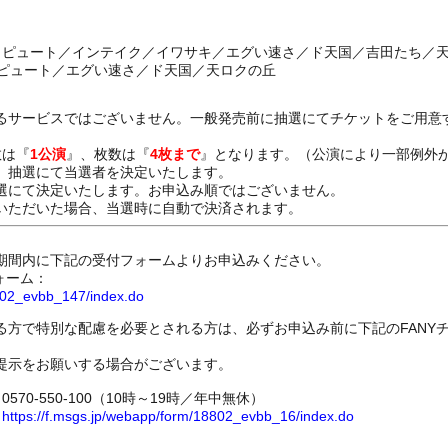
ボ／ピュート／インテイク／イワサキ／エグい速さ／ド天国／吉田たち／
／ピュート／エグい速さ／ド天国／天ロクの丘
るサービスではございません。一般発売前に抽選にてチケットをご用意
数は『
1公演
』、枚数は『
4枚まで
』となります。（公演により一部例外
、抽選にて当選者を決定いたします。
選にて決定いたします。お申込み順ではございません。
いただいた場合、当選時に自動で決済されます。
期間内に下記の受付フォームよりお申込みください。
ォーム：
8802_evbb_147/index.do
る方で特別な配慮を必要とされる方は、必ずお申込み前に下記のFANY
提示をお願いする場合がございます。
70-550-100（10時～19時／年中無休）
ム
https://f.msgs.jp/webapp/form/18802_evbb_16/index.do