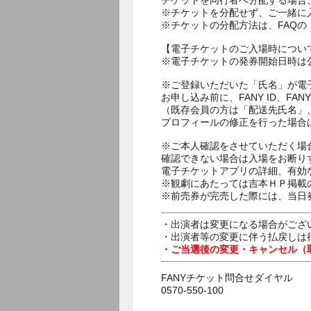
チケットを同行者へ分配する場合
※チケットを分配せず、ご一緒に
※チケットの分配方法は、FAQ
【電子チケットのご入場時につい
※電子チケットの発券開始日時は公
※ご登録いただいた「氏名」が電
お申し込み前に、FANY ID、
（既存会員の方は「配送先氏名」
プロフィールの修正を行った場合
※ご本人確認をさせていただく場
確認できない場合は入場をお断り
電子チケットアプリの詳細、有効
※観劇にあたっては吉本ＨＰ掲載の
※前売券が完売した際には、当日
・出演者は変更になる場合がござ
・出演者等の変更に伴う払戻しは
・ご当選後の変更・キャンセル（
FANYチケット問合せダイヤル
0570-550-100