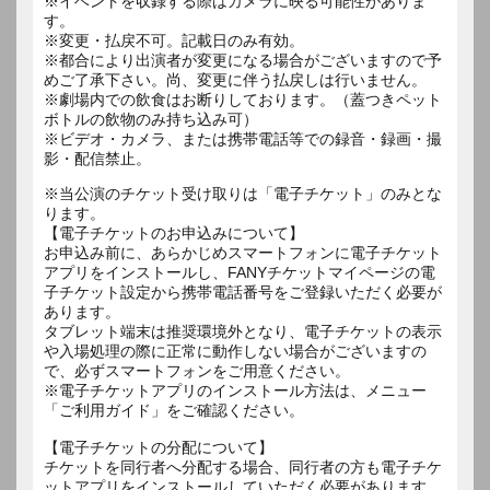
※イベントを収録する際はカメラに映る可能性がありま
す。
※変更・払戻不可。記載日のみ有効。
※都合により出演者が変更になる場合がございますので予
めご了承下さい。尚、変更に伴う払戻しは行いません。
※劇場内での飲食はお断りしております。（蓋つきペット
ボトルの飲物のみ持ち込み可）
※ビデオ・カメラ、または携帯電話等での録音・録画・撮
影・配信禁止。
※当公演のチケット受け取りは「電子チケット」のみとな
ります。
【電子チケットのお申込みについて】
お申込み前に、あらかじめスマートフォンに電子チケット
アプリをインストールし、FANYチケットマイページの電
子チケット設定から携帯電話番号をご登録いただく必要が
あります。
タブレット端末は推奨環境外となり、電子チケットの表示
や入場処理の際に正常に動作しない場合がございますの
で、必ずスマートフォンをご用意ください。
※電子チケットアプリのインストール方法は、メニュー
「ご利用ガイド」をご確認ください。
【電子チケットの分配について】
チケットを同行者へ分配する場合、同行者の方も電子チケ
ットアプリをインストールしていただく必要があります。