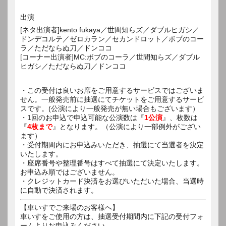
出演
[ネタ出演者]kento fukaya／世間知らズ／ダブルヒガシ／
ドンデコルテ／ゼロカラン／セカンドロット／ボブのコー
ラ／ただならぬ刀／ドンココ
[コーナー出演者]MC:ボブのコーラ／世間知らズ／ダブル
ヒガシ／ただならぬ刀／ドンココ
・この受付は良いお席をご用意するサービスではございま
せん。一般発売前に抽選にてチケットをご用意するサービ
スです。(公演により一般発売が無い場合もございます）
・1回のお申込で申込可能な公演数は『
1公演
』、枚数は
『
4枚まで
』となります。（公演により一部例外がござい
ます）
・受付期間内にお申込みいただき、抽選にて当選者を決定
いたします。
・座席番号や整理番号はすべて抽選にて決定いたします。
お申込み順ではございません。
・クレジットカード決済をお選びいただいた場合、当選時
に自動で決済されます。
【車いすでご来場のお客様へ】
車いすをご使用の方は、抽選受付期間内に下記の受付フォ
ームよりお申込みください。