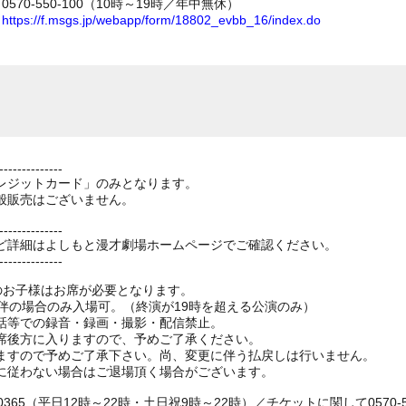
70-550-100（10時～19時／年中無休）
ム
https://f.msgs.jp/webapp/form/18802_evbb_16/index.do
--------------
レジットカード」のみとなります。
般販売はございません。
--------------
ど詳細はよしもと漫才劇場ホームページでご確認ください。
--------------
上のお子様はお席が必要となります。
伴の場合のみ入場可。（終演が19時を超える公演のみ）
話等での録音・録画・撮影・配信禁止。
席後方に入りますので、予めご了承ください。
ますので予めご了承下さい。尚、変更に伴う払戻しは行いません。
に従わない場合はご退場頂く場合がございます。