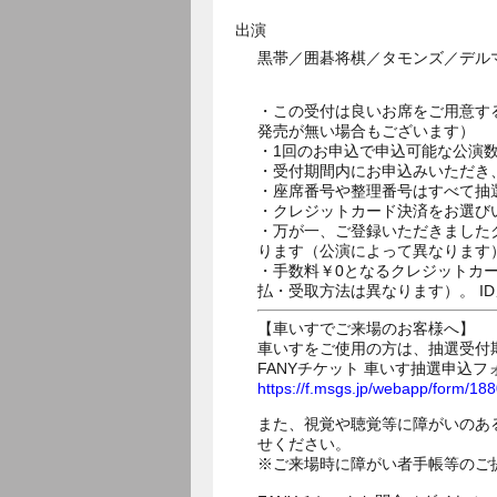
出演
黒帯／囲碁将棋／タモンズ／デルマ
・この受付は良いお席をご用意す
発売が無い場合もございます）
・1回のお申込で申込可能な公演
・受付期間内にお申込みいただき
・座席番号や整理番号はすべて抽
・クレジットカード決済をお選び
・万が一、ご登録いただきました
ります（公演によって異なります
・手数料￥0となるクレジットカ
払・受取方法は異なります）。 I
【車いすでご来場のお客様へ】
車いすをご使用の方は、抽選受付
FANYチケット 車いす抽選申込フ
https://f.msgs.jp/webapp/form/1
また、視覚や聴覚等に障がいのあ
せください。
※ご来場時に障がい者手帳等のご