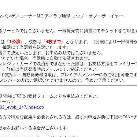
パンゲ／コーナーMC:アイラブ地球 コウノ・オブ・ザ・イヤー
るサービスではございません。一般発売前に抽選にてチケットをご用意
数は『
1公演
』、枚数は『
4枚まで
』となります。（公演により一部例外
、抽選にて当選者を決定いたします。
選にて決定いたします。お申込み順ではございません。
いただいた場合、当選時に自動で決済されます。
クレジットカードで決済ができなかった際は、お支払方法をファミリー
）。詳細は当落発表時のメールにてご確認ください。
ード支払い・自動発券機引取は、プレミアムメンバーのみご利用可能で
Dメンバーの方はご選択いただけませんので、予めご了承ください。
期間内に下記の受付フォームよりお申込みください。
ォーム：
8802_evbb_147/index.do
る方で特別な配慮を必要とされる方は、必ずお申込み前に下記のFANY
提示をお願いする場合がございます。