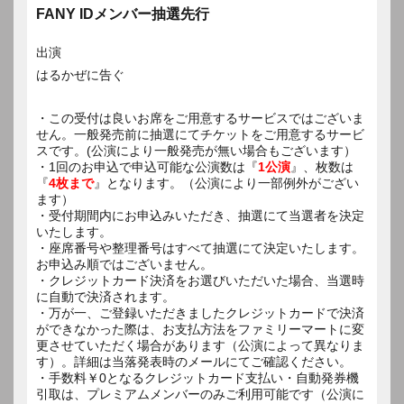
FANY IDメンバー抽選先行
出演
はるかぜに告ぐ
・この受付は良いお席をご用意するサービスではございま
せん。一般発売前に抽選にてチケットをご用意するサービ
スです。(公演により一般発売が無い場合もございます）
・1回のお申込で申込可能な公演数は『
1公演
』、枚数は
『
4枚まで
』となります。（公演により一部例外がござい
ます）
・受付期間内にお申込みいただき、抽選にて当選者を決定
いたします。
・座席番号や整理番号はすべて抽選にて決定いたします。
お申込み順ではございません。
・クレジットカード決済をお選びいただいた場合、当選時
に自動で決済されます。
・万が一、ご登録いただきましたクレジットカードで決済
ができなかった際は、お支払方法をファミリーマートに変
更させていただく場合があります（公演によって異なりま
す）。詳細は当落発表時のメールにてご確認ください。
・手数料￥0となるクレジットカード支払い・自動発券機
引取は、プレミアムメンバーのみご利用可能です（公演に