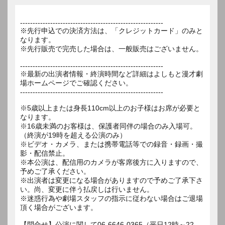
---------------------------------------------------------
※先行申込での決済方法は、「クレジットカード」のみと
なります。
※先行販売で完売した場合は、一般販売はございません。
---------------------------------------------------------
※最新の出演者情報・終演時間など詳細はよしもと漫才劇
場ホームページでご確認ください。
---------------------------------------------------------
※5歳以上または身長110cm以上のお子様はお席が必要と
なります。
※16歳未満のお客様は、保護者同伴の場合のみ入場可。
（終演が19時を超える公演のみ）
※ビデオ・カメラ、または携帯電話等での録音・録画・撮
影・配信禁止。
※本公演は、配信用のカメラが客席後方に入りますので、
予めご了承ください。
※出演者は変更になる場合がありますので予めご了承下さ
い。尚、変更に伴う払戻しは行いません。
※迷惑行為や劇場スタッフの指示に従わない場合はご退場
頂く場合がございます。
【問合せ】公演に関して06-6646-0365（平日12時～22