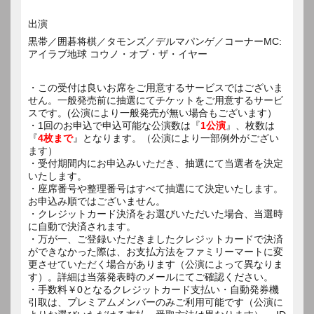
出演
黒帯／囲碁将棋／タモンズ／デルマパンゲ／コーナーMC:
アイラブ地球 コウノ・オブ・ザ・イヤー
・この受付は良いお席をご用意するサービスではございま
せん。一般発売前に抽選にてチケットをご用意するサービ
スです。(公演により一般発売が無い場合もございます）
・1回のお申込で申込可能な公演数は『
1公演
』、枚数は
『
4枚まで
』となります。（公演により一部例外がござい
ます）
・受付期間内にお申込みいただき、抽選にて当選者を決定
いたします。
・座席番号や整理番号はすべて抽選にて決定いたします。
お申込み順ではございません。
・クレジットカード決済をお選びいただいた場合、当選時
に自動で決済されます。
・万が一、ご登録いただきましたクレジットカードで決済
ができなかった際は、お支払方法をファミリーマートに変
更させていただく場合があります（公演によって異なりま
す）。詳細は当落発表時のメールにてご確認ください。
・手数料￥0となるクレジットカード支払い・自動発券機
引取は、プレミアムメンバーのみご利用可能です（公演に