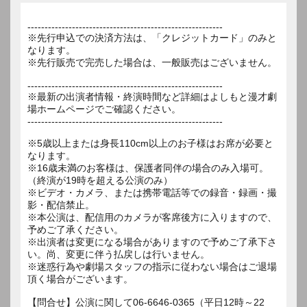
---------------------------------------------------------
※先行申込での決済方法は、「クレジットカード」のみと
なります。
※先行販売で完売した場合は、一般販売はございません。
---------------------------------------------------------
※最新の出演者情報・終演時間など詳細はよしもと漫才劇
場ホームページでご確認ください。
---------------------------------------------------------
※5歳以上または身長110cm以上のお子様はお席が必要と
なります。
※16歳未満のお客様は、保護者同伴の場合のみ入場可。
（終演が19時を超える公演のみ）
※ビデオ・カメラ、または携帯電話等での録音・録画・撮
影・配信禁止。
※本公演は、配信用のカメラが客席後方に入りますので、
予めご了承ください。
※出演者は変更になる場合がありますので予めご了承下さ
い。尚、変更に伴う払戻しは行いません。
※迷惑行為や劇場スタッフの指示に従わない場合はご退場
頂く場合がございます。
【問合せ】公演に関して06-6646-0365（平日12時～22