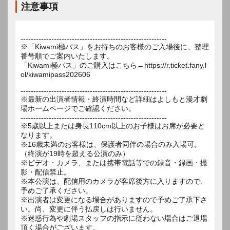
注意事項
---------------------------------------------------------
※「Kiwami極パス」をお持ちのお客様のご入場後に、整理
番号順でご案内いたします。
「Kiwami極パス」のご購入はこちら→https://r.ticket.fany.l
ol/kiwamipass202606
---------------------------------------------------------
※最新の出演者情報・終演時間など詳細はよしもと漫才劇
場ホームページでご確認ください。
---------------------------------------------------------
※5歳以上または身長110cm以上のお子様はお席が必要と
なります。
※16歳未満のお客様は、保護者同伴の場合のみ入場可。
（終演が19時を超える公演のみ）
※ビデオ・カメラ、または携帯電話等での録音・録画・撮
影・配信禁止。
※本公演は、配信用のカメラが客席後方に入りますので、
予めご了承ください。
※出演者は変更になる場合がありますので予めご了承下さ
い。尚、変更に伴う払戻しは行いません。
※迷惑行為や劇場スタッフの指示に従わない場合はご退場
頂く場合がございます。