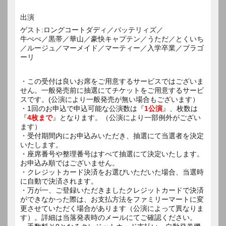
出演
ゲスト:ロングコートダディ／バッテリィズ／
牛ぺぺ／黒帯／華山／豪快キャプテン／うただ／とくいち
／ルージュ／マーメイド／マーティー／入学卒業／ブラゴ
ーリ
・この受付は良いお席をご用意するサービスではございま
せん。一般発売前に抽選にてチケットをご用意するサービ
スです。(公演により一般発売が無い場合もございます）
・1回のお申込で申込可能な公演数は『
1公演
』、枚数は
『
4枚まで
』となります。（公演により一部例外がござい
ます）
・受付期間内にお申込みいただき、抽選にて当選者を決定
いたします。
・座席番号や整理番号はすべて抽選にて決定いたします。
お申込み順ではございません。
・クレジットカード決済をお選びいただいた場合、当選時
に自動で決済されます。
・万が一、ご登録いただきましたクレジットカードで決済
ができなかった際は、お支払方法をファミリーマートに変
更させていただく場合があります（公演によって異なりま
す）。詳細は当落発表時のメールにてご確認ください。