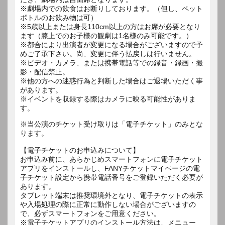
※劇場内での飲食はお断りしております。（但し、ペット
ボトルのお飲み物は可）
※5歳以上または身長110cm以上の方はお席が必要となり
ます（膝上でのお子様の観劇は1名様のみ可能です。）
※都合により出演者が変更になる場合がございますので予
めご了承下さい。尚、変更に伴う払戻しは行いません。
※ビデオ・カメラ、または携帯電話等での録音・録画・撮
影・配信禁止。
※他の方への迷惑行為と判断した場合はご退場いただく事
があります。
※イベントを収録する際はカメラに映る可能性がありま
す。
※当公演のチケット受け取りは「電子チケット」のみとな
ります。
【電子チケットのお申込みについて】
お申込み前に、あらかじめスマートフォンに電子チケット
アプリをインストールし、FANYチケットマイページの電
子チケット設定から携帯電話番号をご登録いただく必要が
あります。
タブレット端末は推奨環境外となり、電子チケットの表示
や入場処理の際に正常に動作しない場合がございますの
で、必ずスマートフォンをご用意ください。
※電子チケットアプリのインストール方法は、メニュー