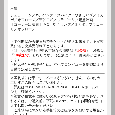
出演
ジェラードン／ネルソンズ／スパイク／やさしいズ／ミカ
ボ／オフローズ／守谷日和／ブラゴーリ／定点計画
【コーナー出演者】 MC：やさしいズ／ミカボ／ブラゴー
リ／オフローズ
・受付開始から先着順でチケットが購入出来ます。予定枚
数に達し次第受付終了となります。
・1回の先着申込で申込可能な公演数は『
1公演
』、枚数は
『
10枚まで
』となります。（公演により一部例外がござい
ます）
・座席番号や整理番号は、すべてコンピュータ制御により
自動で決定します。
※当劇場には車いすスペースがございません。そのため、
車いす席の販売はございません。
詳細はYOSHIMOTO ROPPONGI THEATERホームペー
ジをご確認ください。
※視覚や聴覚等に障がいのある方で特別な配慮を必要とさ
れる方は、ご購入前に下記のFANYチケットお問合せ窓口
までお問い合わせください。
ご来場時に障がい者手帳等のご提示をお願いする場合が
ございます。