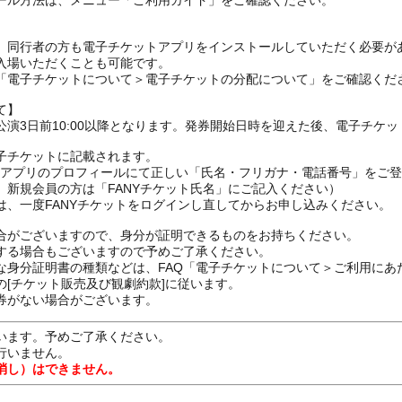
ール方法は、メニュー「ご利用ガイド」をご確認ください。
、同行者の方も電子チケットアプリをインストールしていただく必要が
入場いただくことも可能です。
の「電子チケットについて＞電子チケットの分配について」をご確認くだ
て】
演3日前10:00以降となります。発券開始日時を迎えた後、電子チケ
子チケットに記載されます。
FANYアプリのプロフィールにて正しい「氏名・フリガナ・電話番号」を
、新規会員の方は「FANYチケット氏名」にご記入ください）
は、一度FANYチケットをログインし直してからお申し込みください
合がございますので、身分が証明できるものをお持ちください。
する場合もございますので予めご了承ください。
な身分証明書の種類などは、FAQ「電子チケットについて＞ご利用にあ
[チケット販売及び観劇約款]に従います。
券がない場合がございます。
います。予めご了承ください。
行いません。
消し）はできません。