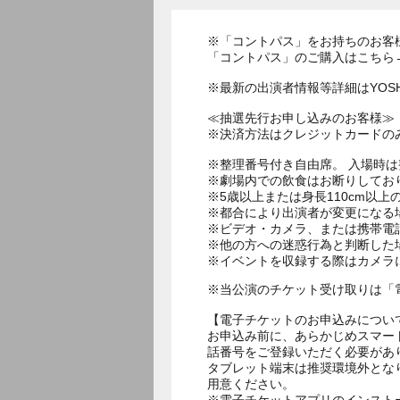
※「コントパス」をお持ちのお客
「コントパス」のご購入はこちら→https://r.
※最新の出演者情報等詳細はYOSHI
≪抽選先行お申し込みのお客様≫
※決済方法はクレジットカードの
※整理番号付き自由席。 入場時
※劇場内での飲食はお断りしてお
※5歳以上または身長110cm以
※都合により出演者が変更になる
※ビデオ・カメラ、または携帯電
※他の方への迷惑行為と判断した
※イベントを収録する際はカメラ
※当公演のチケット受け取りは「
【電子チケットのお申込みについ
お申込み前に、あらかじめスマー
話番号をご登録いただく必要があ
タブレット端末は推奨環境外とな
用意ください。