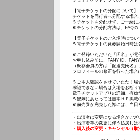
※電子チケットアプリのインスト
【電子チケットの分配について】
チケットを同行者へ分配する場合
※チケットを分配せず、ご一緒に
※チケットの分配方法は、FAQ
【電子チケットのご入場時につい
※電子チケットの発券開始日時は公
※ご登録いただいた「氏名」が電
お申し込み前に、FANY ID、
（既存会員の方は「配送先氏名」
プロフィールの修正を行った場合
※ご本人確認をさせていただく場
確認できない場合は入場をお断り
電子チケットアプリの詳細、有効
※観劇にあたっては吉本ＨＰ掲載の
※前売券が完売した際には、当日
・出演者は変更になる場合がござ
・出演者等の変更に伴う払戻しは
・購入後の変更・キャンセル（取