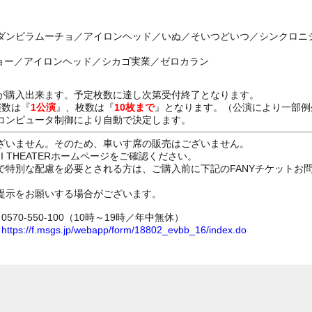
ダンビラムーチョ／アイロンヘッド／いぬ／そいつどいつ／シンクロニ
ジョー／アイロンヘッド／シカゴ実業／ゼロカラン
が購入出来ます。予定枚数に達し次第受付終了となります。
演数は『
1公演
』、枚数は『
10枚まで
』となります。（公演により一部例
コンピュータ制御により自動で決定します。
ざいません。そのため、車いす席の販売はございません。
GI THEATERホームページをご確認ください。
で特別な配慮を必要とされる方は、ご購入前に下記のFANYチケットお
提示をお願いする場合がございます。
70-550-100（10時～19時／年中無休）
ム
https://f.msgs.jp/webapp/form/18802_evbb_16/index.do