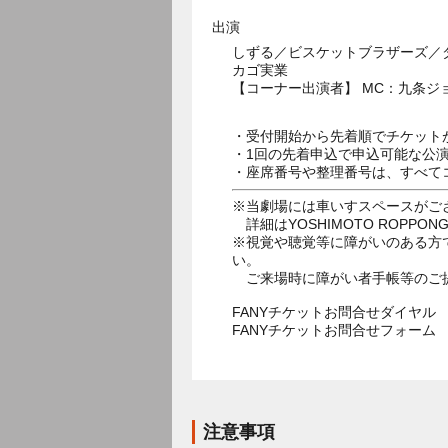
出演
しずる／ビスケットブラザーズ／
カゴ実業
【コーナー出演者】 MC：九条
・受付開始から先着順でチケット
・1回の先着申込で申込可能な公
・座席番号や整理番号は、すべて
※当劇場には車いすスペースがご
詳細はYOSHIMOTO ROPPON
※視覚や聴覚等に障がいのある方
い。
ご来場時に障がい者手帳等のご
FANYチケットお問合せダイヤル 05
FANYチケットお問合せフォー
注意事項