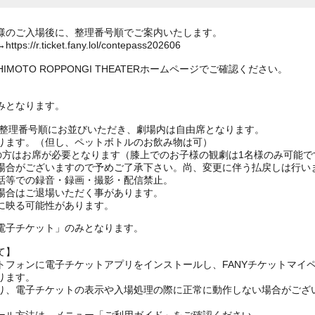
様のご入場後に、整理番号順でご案内いたします。
ticket.fany.lol/contepass202606
MOTO ROPPONGI THEATERホームページでご確認ください。
みとなります。
は整理番号順にお並びいただき、劇場内は自由席となります。
ります。（但し、ペットボトルのお飲み物は可）
上の方はお席が必要となります（膝上でのお子様の観劇は1名様のみ可能で
場合がございますので予めご了承下さい。尚、変更に伴う払戻しは行い
話等での録音・録画・撮影・配信禁止。
場合はご退場いただく事があります。
に映る可能性があります。
電子チケット」のみとなります。
て】
トフォンに電子チケットアプリをインストールし、FANYチケットマイ
ります。
り、電子チケットの表示や入場処理の際に正常に動作しない場合がござ