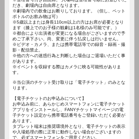
だき、劇場内は自由席となります。
※劇場内での飲食はお断りしております。（但し、ペット
ボトルのお飲み物は可）
※5歳以上または身長110cm以上の方はお席が必要となり
ます（膝上でのお子様の観劇は1名様のみ可能です。）
※都合により出演者が変更になる場合がございますので予
めご了承下さい。尚、変更に伴う払戻しは行いません。
※ビデオ・カメラ、または携帯電話等での録音・録画・撮
影・配信禁止。
※他の方への迷惑行為と判断した場合はご退場いただく事
があります。
※イベントを収録する際はカメラに映る可能性がありま
す。
※当公演のチケット受け取りは「電子チケット」のみとな
ります。
【電子チケットのお申込みについて】
お申込み前に、あらかじめスマートフォンに電子チケット
アプリをインストールし、FANYチケットマイページの電
子チケット設定から携帯電話番号をご登録いただく必要が
あります。
タブレット端末は推奨環境外となり、電子チケットの表示
や入場処理の際に正常に動作しない場合がございますの
で、必ずスマートフォンをご用意ください。