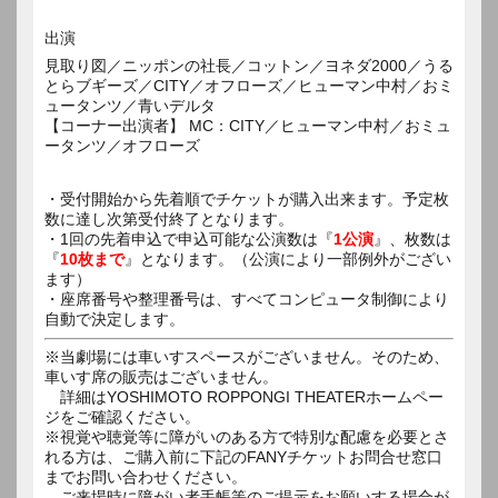
出演
見取り図／ニッポンの社長／コットン／ヨネダ2000／うる
とらブギーズ／CITY／オフローズ／ヒューマン中村／おミ
ュータンツ／青いデルタ
【コーナー出演者】 MC：CITY／ヒューマン中村／おミュ
ータンツ／オフローズ
・受付開始から先着順でチケットが購入出来ます。予定枚
数に達し次第受付終了となります。
・1回の先着申込で申込可能な公演数は『
1公演
』、枚数は
『
10枚まで
』となります。（公演により一部例外がござい
ます）
・座席番号や整理番号は、すべてコンピュータ制御により
自動で決定します。
※当劇場には車いすスペースがございません。そのため、
車いす席の販売はございません。
詳細はYOSHIMOTO ROPPONGI THEATERホームペー
ジをご確認ください。
※視覚や聴覚等に障がいのある方で特別な配慮を必要とさ
れる方は、ご購入前に下記のFANYチケットお問合せ窓口
までお問い合わせください。
ご来場時に障がい者手帳等のご提示をお願いする場合が