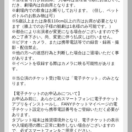
だき、劇場内は自由席となります。
※劇場内での飲食はお断りしております。（但し、ペット
ボトルのお飲み物は可）
※5歳以上または身長110cm以上の方はお席が必要となり
ます（膝上でのお子様の観劇は1名様のみ可能です。）
※都合により出演者が変更になる場合がございますので予
めご了承下さい。尚、変更に伴う払戻しは行いません。
※ビデオ・カメラ、または携帯電話等での録音・録画・撮
影・配信禁止。
※他の方への迷惑行為と判断した場合はご退場いただく事
があります。
※イベントを収録する際はカメラに映る可能性がありま
す。
※当公演のチケット受け取りは「電子チケット」のみとな
ります。
【電子チケットのお申込みについて】
お申込み前に、あらかじめスマートフォンに電子チケット
アプリをインストールし、FANYチケットマイページの電
子チケット設定から携帯電話番号をご登録いただく必要が
あります。
タブレット端末は推奨環境外となり、電子チケットの表示
や入場処理の際に正常に動作しない場合がございますの
で、必ずスマートフォンをご用意ください。