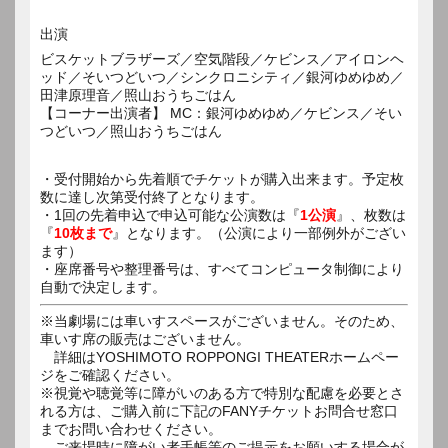
出演
ビスケットブラザーズ／空気階段／ケビンス／アイロンヘ
ッド／そいつどいつ／シンクロニシティ／銀河ゆめゆめ／
田津原理音／照山おうちごはん
【コーナー出演者】 MC：銀河ゆめゆめ／ケビンス／そい
つどいつ／照山おうちごはん
・受付開始から先着順でチケットが購入出来ます。予定枚
数に達し次第受付終了となります。
・1回の先着申込で申込可能な公演数は『
1公演
』、枚数は
『
10枚まで
』となります。（公演により一部例外がござい
ます）
・座席番号や整理番号は、すべてコンピュータ制御により
自動で決定します。
※当劇場には車いすスペースがございません。そのため、
車いす席の販売はございません。
詳細はYOSHIMOTO ROPPONGI THEATERホームペー
ジをご確認ください。
※視覚や聴覚等に障がいのある方で特別な配慮を必要とさ
れる方は、ご購入前に下記のFANYチケットお問合せ窓口
までお問い合わせください。
ご来場時に障がい者手帳等のご提示をお願いする場合が